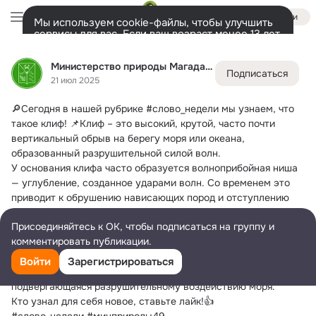
Войти
Мы используем cookie-файлы, чтобы улучшить
сервисы для вас. Если ваш возраст менее 13 лет,
настроить cookie-файлы должен ваш законный
Министерство природы Магаданской области
представитель.
Больше информации
Министерство природы Магаданской области
Подписаться
Разрешить все
Настроить
Лента
Участники
Темы
Фото
Ещё
66
1.5K
2.7K
21 июл 2025
🔎Сегодня в нашей рубрике #слово_недели мы узнаем, что 
Дополнительная
колонка
Всё
1 586
Обсуждаемые
такое клиф!
 📌Клиф – это высокий, крутой, часто почти 
вертикальный обрыв на берегу моря или океана, 
образованный разрушительной силой волн.
У основания клифа часто образуется волноприбойная ниша 
— углубление, созданное ударами волн. Со временем это 
приводит к обрушению нависающих пород и отступлению 
обрыва вглубь суши, оставляя после себя плоскую 
Присоединяйтесь к ОК, чтобы подписаться на группу и
площадку – бенч.
комментировать публикации.
📍Различают два основных типа клифов:
🔹Активный — развивающийся в настоящее время.
Войти
Зарегистрироваться
🔹Отмерший — более древняя стадия, уже не 
подвергающаяся разрушительному воздействию моря.
Кто узнал для себя новое, ставьте лайк!👍