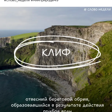
#слово_недели #минприроды49