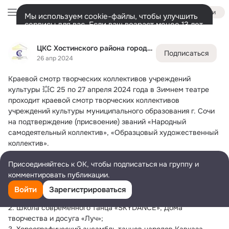
Войти
Мы используем cookie-файлы, чтобы улучшить
сервисы для вас. Если ваш возраст менее 13 лет,
настроить cookie-файлы должен ваш законный
ЦКС Хостинского района города Сочи
представитель.
Больше информации
ЦКС Хостинского района города Сочи
Подписаться
Разрешить все
Настроить
Лента
Участники
Темы
Фото
Ещё
191
3K
7.8K
26 апр 2024
Краевой смотр творческих коллективов учреждений 
Дополнительная
колонка
Всё
3 042
Обсуждаемые
культуры
 💥С 25 по 27 апреля 2024 года в Зимнем театре 
проходит краевой смотр творческих коллективов 
учреждений культуры муниципального образования г. Сочи 
на подтверждение (присвоение) званий «Народный 
самодеятельный коллектив», «Образцовый художественный 
коллектив».
⚡️Свое мастерство представляют лучшие хореографические 
Присоединяйтесь к ОК, чтобы подписаться на группу и
коллективы города Сочи, среди которых выдающиеся 
комментировать публикации.
хореографические коллективы Хостинского района:
1. Хореографический ансамбль танцев народов Кавказа 
Войти
Зарегистрироваться
«Сиони», Дома творчества «Детство»;
2. Школа современного танца «SKYDANCE», Дома 
творчества и досуга «Луч»;