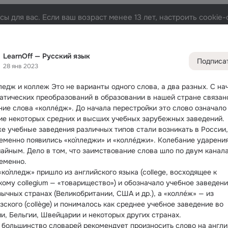
ы для вас. Если ваш возраст менее 13 лет, настроить cooki
 язык
Лента
Участники
Товары
Темы
Фото
197
2
1.9K
2.8K
LearnOff — Русский язык
Подписа
28 янв 2023
Дополнитель
колонка
Всё
1 98
ледж и коллеж
 Это не варианты одного слова, а два разных. С на
Обсужда
атических преобразований в образовании в нашей стране связано
ние слова «колле́дж». До начала перестройки это слово означало 
ие некоторых средних и высших учебных зарубежных заведений.
же учебные заведения различных типов стали возникать в России, 
еменно появились «ко́лледжи» и «колле́джи». Колебание ударения
чайным. Дело в том, что заимствование слова шло по двум канала
еменно.
ко́лледж» пришло из английского языка (college, восходящее к 
кому collegium — «товарищество») и обозначало учебное заведение
ычных странах (Великобритании, США и др.), а «колле́ж» — из 
ского (collège) и понималось как среднее учебное заведение во 
и, Бельгии, Швейцарии и некоторых других странах.
 большинство словарей рекомендует произносить слово на англи