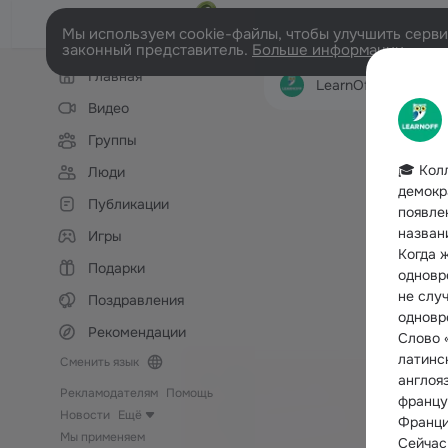
Мы используем cookie-файлы, чтобы улучшить сервис
законный представитель.
Больше информации
Левая
Главная
колонка
LearnOff — Русский
Видео
Группы
🎓 Кол
Люди
демокр
Публикации
появле
назван
Игры
Когда 
Подарки
одновр
не слу
Поздравления
одновр
Рекомендации
Слово «
латинс
Сменить язык
англояз
Рекламодателям
Помощь
француз
Новости
Ещё
Франци
Мы применяем
Сейчас