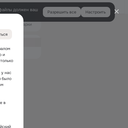
Войти
e-файлы должен ваш
Разрешить все
Настроить
Правая
Видео
Подарки
колонка
ться
ная
9
чалом 
емые
 и 
только 
у нас 
 было 
м 
 в 
йский 