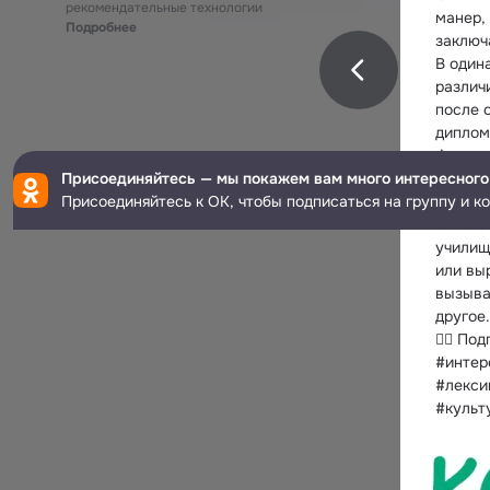
рекомендательные технологии
манер,
Подробнее
заключ
В один
различ
после 
диплом
Франци
Присоединяйтесь — мы покажем вам много интересного
гимназ
Присоединяйтесь к ОК, чтобы подписаться на группу и к
Войдя 
сниска
училищ
или вы
вызыва
другое
✍🏻 По
#интер
#лексик
#культ