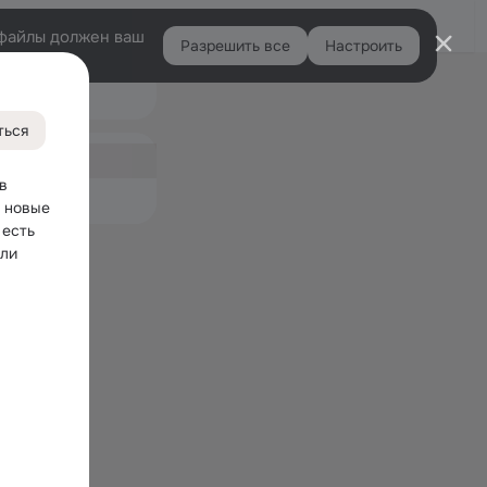
Войти
e-файлы должен ваш
Разрешить все
Настроить
Правая
Подарки
колонка
4
ться
ная
5
 
емые
 новые 
есть 
ли 