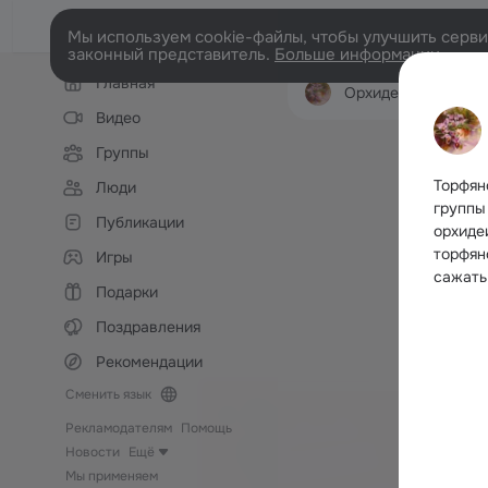
Мы используем cookie-файлы, чтобы улучшить сервис
законный представитель.
Больше информации
Левая
Главная
колонка
Орхидеи - дочери воздуха. Группа Мар
Видео
Группы
Торфян
Люди
группы
Публикации
орхидеи
торфян
Игры
сажать
Подарки
Поздравления
Рекомендации
Сменить язык
Рекламодателям
Помощь
Новости
Ещё
Мы применяем