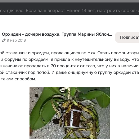
ы для вас. Если ваш возраст менее 13 лет, настроить cooki
ины Яблонской
Лента
Участники
Темы
Фото
Видео
51K
25K
93K
11
Орхидеи - дочери воздуха. Группа Марины Яблонской
Подписа
9 мар 2018
Дополнитель
колонка
Всё
25 71
ой стаканчик и орхидеи, продающиеся во мху.
 Опять проманиторив
Обсужда
 и форумы по орхидеям, я пришла к неутешительному выводу. Что
 начинают пропадать в 70 процентах от того, что у них в наличии 
ой стаканчик под попой. И даже онцидиумную группу орхидей ста
 таким способом.