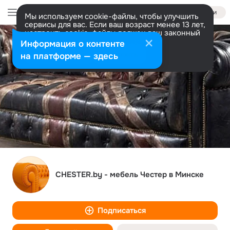
Войти
Мы используем cookie-файлы, чтобы улучшить
сервисы для вас. Если ваш возраст менее 13 лет,
настроить cookie-файлы должен ваш законный
представитель.
Больше информации
Информация о контенте
Разрешить все
Настроить
на платформе — здесь
CHESTER.by - мебель Честер в Минске
Подписаться