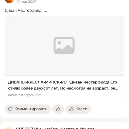
10 июл 2020
Диван Честерфилд!
 ...
ДИВАНЫ️️▪️КРЕСЛА▪️МИНСК▪️РБ: "Диван Честерфилд! Его
стилю более двухсот лет. Но несмотря на возраст, он
мало изменился! ⠀ ⠀ ⠀ ⠀ ⠀ ⠀ 👉 Ждём ваших заказов 👍
www.instagram.com
Выполним по вашим индивидуальным размерам в любой
ткани! ⠀ CHESTER.by - это: 💪 100% ручная работа...
Комментировать
Класс
CHESTER.by - мебель Честер в Минске