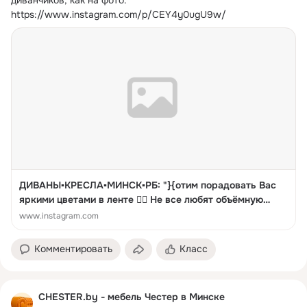
диванчиков, как на фото.
https://www.instagram.com/p/CEY4y0ugU9w/
ДИВАНЫ️️▪️КРЕСЛА▪️МИНСК▪️РБ: "}{отим порадовать Вас
яркими цветами в ленте 👇🏻 Не все любят объёмную
мебель, поэтому у нас есть и такие модели диванчиков,
www.instagram.com
как на фото. ⠀ ⠀ ⠀ ⠀ ⠀ 👉 Ждём ваших заказов 👍
Выполним по вашим индивидуальным размерам в любой
Комментировать
Класс
...
CHESTER.by - мебель Честер в Минске