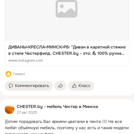
ДИВАНЫ️️▪️КРЕСЛА▪️МИНСК▪️РБ: "Диван в каретной стяжке
в стиле Честерфилд. CHESTER.by - это: 💪 100% ручная
работа. 🔻 Европейские ткани. Более 1000 вариантов! 🛠
www.instagram.com
Любой размер 🎨12 вариантов ножек и их цветов. 👌
Гарантия 18 месяцев. ⌛️ Срок изготовления ...
1 класс
Комментировать
Класс
CHESTER.by - мебель Честер в Минске
27 авг 2020
}{отим порадовать Вас яркими цветами в ленте 👇🏻 Не все 
любят объёмную мебель, поэтому у нас есть и такие модели 