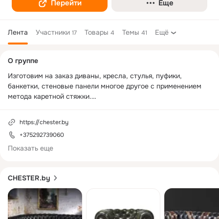
Перейти
Еще
Лента
Участники
Товары
Темы
Ещё
17
4
41
Дополнительная
О группе
колонка
Изготовим на заказ диваны, кресла, стулья, пуфики, 
банкетки, стеновые панели многое другое с применением 
метода каретной стяжки.

Основным преимуществом нашего производства является 
https://chester.by
то, что мы можем изготовить мягкую мебель с каретной 
+375292739060
стяжкой по индивидуальному заказу и по Вашим размерам и 
фото любой сложности.

Показать еще
Честер - мебель высочайшего качества, созданные для Вас 
CHESTER.by
бережно и с любовью. Нам очень важно, чтобы мягкая 
мебель радовала Вас многие годы, поэтому мы отвечаем за 
качество!
