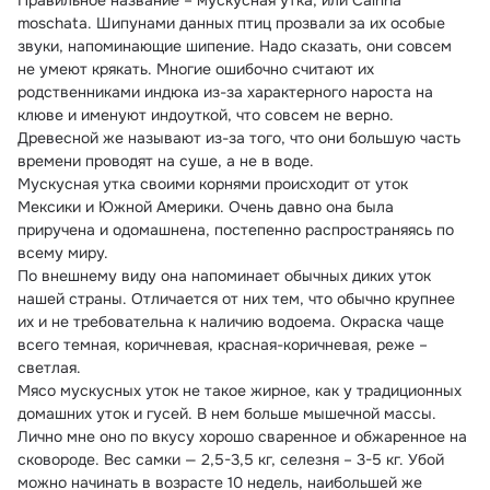
Правильное название – мускусная утка, или Cairina 
moschata. Шипунами данных птиц прозвали за их особые 
звуки, напоминающие шипение. Надо сказать, они совсем 
не умеют крякать. Многие ошибочно считают их 
родственниками индюка из-за характерного нароста на 
клюве и именуют индоуткой, что совсем не верно. 
Древесной же называют из-за того, что они большую часть 
времени проводят на суше, а не в воде.
Мускусная утка своими корнями происходит от уток 
Мексики и Южной Америки. Очень давно она была 
приручена и одомашнена, постепенно распространяясь по 
всему миру.
По внешнему виду она напоминает обычных диких уток 
нашей страны. Отличается от них тем, что обычно крупнее 
их и не требовательна к наличию водоема. Окраска чаще 
всего темная, коричневая, красная-коричневая, реже – 
светлая.
Мясо мускусных уток не такое жирное, как у традиционных 
домашних уток и гусей. В нем больше мышечной массы. 
Лично мне оно по вкусу хорошо сваренное и обжаренное на 
сковороде. Вес самки — 2,5-3,5 кг, селезня – 3-5 кг. Убой 
можно начинать в возрасте 10 недель, наибольшей же 