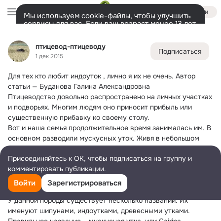
Войти
Мы используем cookie-файлы, чтобы улучшить
сервисы для вас. Если ваш возраст менее 13 лет,
настроить cookie-файлы должен ваш законный
птицевод-птицеводу
представитель.
Больше информации
птицевод-птицеводу
Подписаться
Разрешить все
Настроить
Лента
Участники
Темы
Фото
Ещё
2.4K
388
554
1 дек 2015
Для тех кто любит индоуток , лично я их не очень.
 Автор 
Дополнительная
колонка
Всё
388
Обсуждаемые
статьи — Буданова Галина Александровна
Птицеводство довольно распространено на личных участках 
и подворьях. Многим людям оно приносит прибыль или 
существенную прибавку ко своему столу.
Вот и наша семья продолжительное время занималась им. В 
основном разводили мускусных уток. Живя в небольшом 
доме несколько лет всегда держали 10-15 уток. Пару лет 
Присоединяйтесь к ОК, чтобы подписаться на группу и
вместе с ними жили и обычные деревенские куры. Хочу 
комментировать публикации.
подробнее рассказать про содержание уток, надеюсь кому –
то будут полезен мой опыт.
Войти
Зарегистрироваться
МУСКУСНЫЕ УТКИ – ЧТО ЗА ПТИЦА?
У данной породы существует несколько названий. Их 
именуют шипунами, индоутками, древесными утками. 