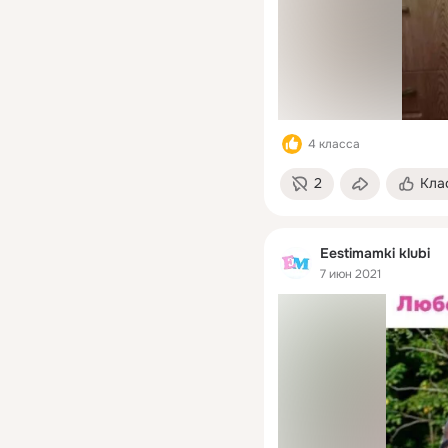
4 класса
2
Кла
Eestimamki klubi
7 июн 2021