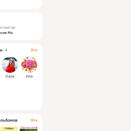
ная
истратор:
асия Мо
и
4
Все
Darja
Irina
альбомов
Все