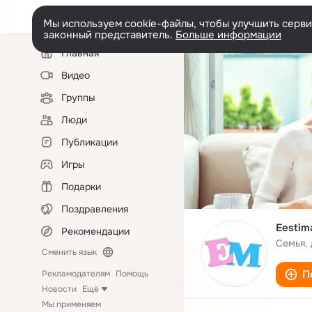
Мы используем cookie-файлы, чтобы улучшить сервис
законный представитель.
Больше информации
Левая
Главная
колонка
Видео
Группы
Люди
Публикации
Игры
Подарки
Поздравления
Eestim
Рекомендации
Семья, 
Сменить язык
П
Рекламодателям
Помощь
Новости
Ещё
Мы применяем