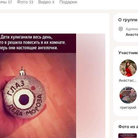
емы
Фото
Видео
Подарки
57
33
4
Дополнитель
О группе
колонка
Админ
Анаст
Участник
Анастасия
григорий
Фото из 