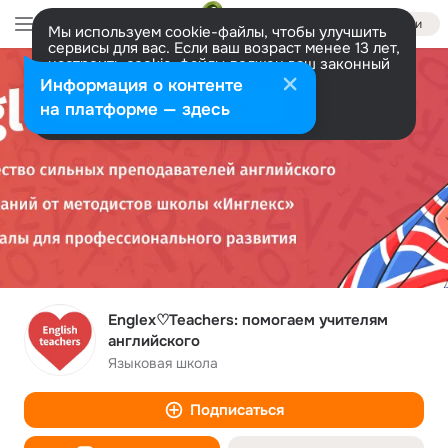
Войти
Мы используем cookie-файлы, чтобы улучшить
сервисы для вас. Если ваш возраст менее 13 лет,
настроить cookie-файлы должен ваш законный
представитель.
Больше информации
Информация о контенте
Разрешить все
Настроить
на платформе — здесь
Englex♡Teachers: помогаем учителям
английского
Языковая школа
Подписаться