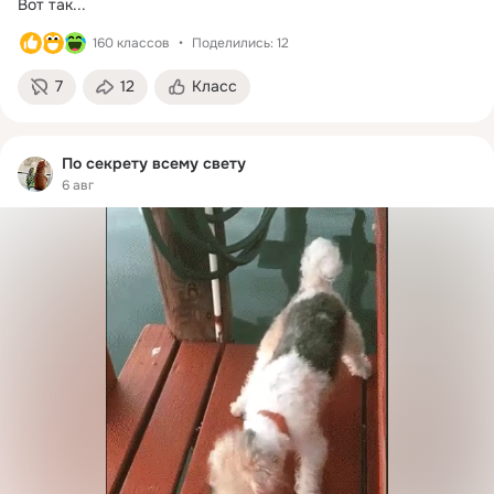
Вот так...
160 классов
Поделились: 12
7
12
Класс
По секрету всему свету
6 авг