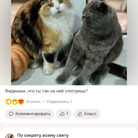
Феденька ,что ты так на неё смотришь?
31 класс
Поделились: 1
Комментировать
1
Класс
По секрету всему свету