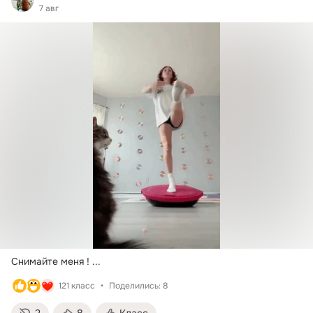
7 авг
Снимайте меня !
 ...
121 класс
Поделились: 8
2
8
Класс