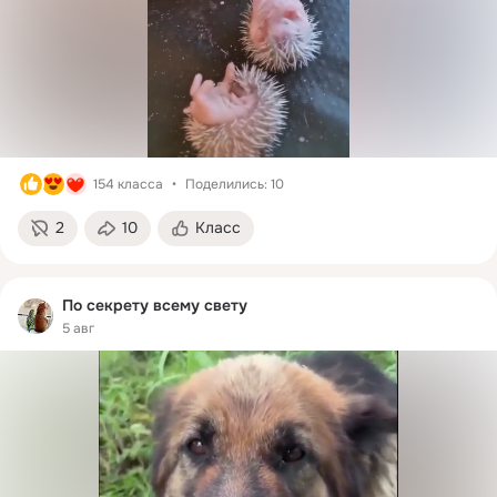
154 класса
Поделились: 10
2
10
Класс
По секрету всему свету
5 авг