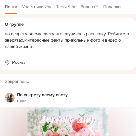
Лента
Участники
Темы
Видео
Подарки
28K
5.3K
85
Дополнительная
О группе
колонка
по секрету всему свету что случилось расскажу. Ребятам о 
зверятах.Интересные факты,прикольные фото и видео о 
нашей жизни
Москва
Закреплено
По секрету всему свету
6 авг