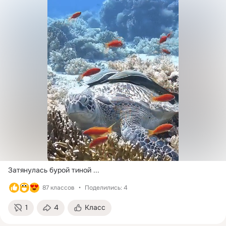
Затянулась бурой тиной
 ...
87 классов
Поделились: 4
1
4
Класс