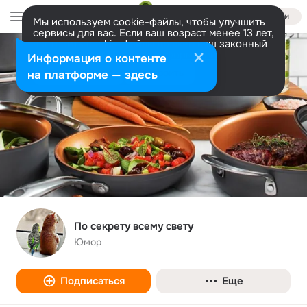
Войти
Мы используем cookie-файлы, чтобы улучшить
сервисы для вас. Если ваш возраст менее 13 лет,
настроить cookie-файлы должен ваш законный
представитель.
Больше информации
Информация о контенте
Разрешить все
Настроить
на платформе — здесь
По секрету всему свету
Юмор
Подписаться
Еще