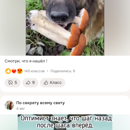
Смотри, что я нашёл !
145 классов
Поделились: 9
5
9
Класс
По секрету всему свету
4 авг