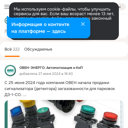
Войти
Мы используем cookie-файлы, чтобы улучшить
сервисы для вас. Если ваш возраст менее 13 лет,
настроить cookie-файлы должен ваш законный
ОВЕН-ЭНЕРГО. Автоматизация и КиП
представитель.
Больше информации
Информация о контенте
Разрешить все
Настроить
на платформе — здесь
Лента
Участники
Товары
Темы
Ещё
1.6K
151
222
Дополнительная
колонка
Всё
222
Обсуждаемые
ОВЕН-ЭНЕРГО. Автоматизация и КиП
добавлена 27 июня 2024 в 16:40
С 25 июня 2024 года компания ОВЕН начала продажи 
сигнализатора (детектора) загазованности для парковок 
ДЗ-1-СО.
 ...