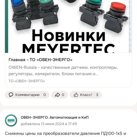
Главная - ТО «ОВЕН-ЭНЕРГО»
OWEN-Russia - качественные датчики, контроллеры,
регуляторы, измерители, блоки питания и
терморегуляторы. Заказывайте онлайн с быстрой
ТО «ОВЕН-ЭНЕРГО»
доставкой.
Комментарии
0
0
Класс!
3
ОВЕН-ЭНЕРГО. Автоматизация и КиП
добавлена 13 июня 2024 в 17:49
Снижены цены на преобразователи давления ПД100-1х5 и 