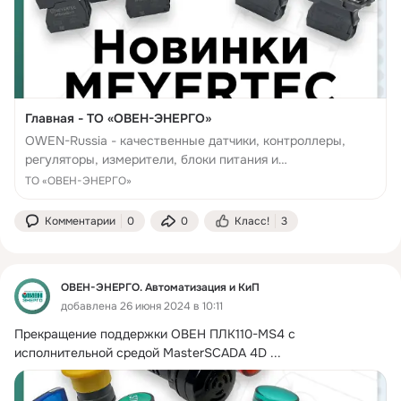
Главная - ТО «ОВЕН-ЭНЕРГО»
OWEN-Russia - качественные датчики, контроллеры,
регуляторы, измерители, блоки питания и
терморегуляторы. Заказывайте онлайн с быстрой
ТО «ОВЕН-ЭНЕРГО»
доставкой.
Комментарии
0
0
Класс!
3
ОВЕН-ЭНЕРГО. Автоматизация и КиП
добавлена 26 июня 2024 в 10:11
Прекращение поддержки ОВЕН ПЛК110-MS4 с 
исполнительной средой MasterSCADA 4D
 ...