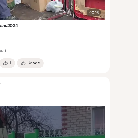
00:16
раль2024
ь: 1
1
Класс
"