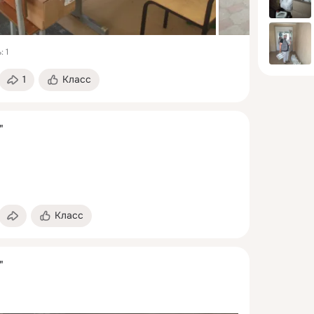
Целью фо
социальн
защита г
 1
инвалида
и пожилы
1
Класс
в силу св
особенно
обстояте
"
самостоя
позаботит
Работаем
марта 201
Поддержа
Класс
4396 296
Александр
"
www.svet