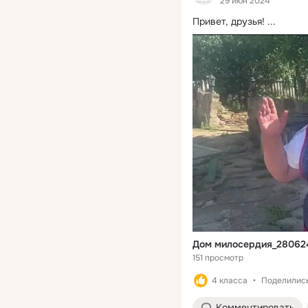
29 июн 2024
Привет, друзья!
 ...
Дом милосердия_28062
151 просмотр
4 класса
Поделились
Комментировать