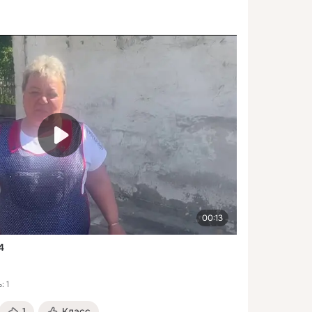
00:13
4
: 1
1
Класс