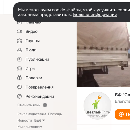
Мы используем cookie-файлы, чтобы улучшить сервис
законный представитель.
Больше информации
Левая
Главная
колонка
Видео
Группы
Люди
Публикации
Игры
Подарки
Поздравления
БФ "Св
Рекомендации
Благот
Сменить язык
П
Рекламодателям
Помощь
Новости
Ещё
Мы применяем