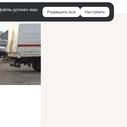
Войти
e-файлы должен ваш
Разрешить все
Настроить
Правая
колонка