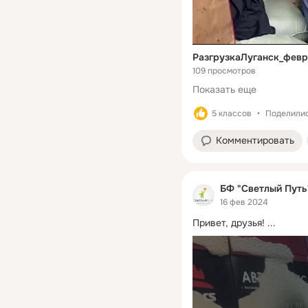
РазгрузкаЛуганск_фев
109 просмотров
Показать еще
5 классов
Поделилис
Комментировать
БФ "Светлый Путь
16 фев 2024
Привет, друзья!
 ...