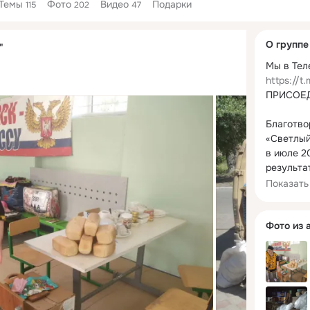
Темы
Фото
Видео
Подарки
115
202
47
Дополнитель
О группе
"
колонка
https://t
ПРИСОЕД
Благотво
«Светлый
в июле 20
результа
Культурн
Показать
просвети
"НХТ", со
году. За
Фото из 
десятки 
социальны
проведён
благотво
массовых