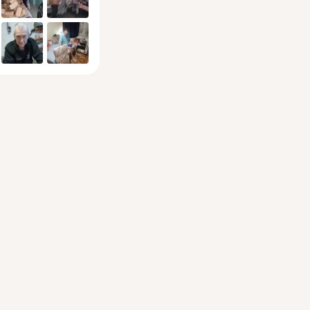
нда является 
ая поддержка и 
раждан, помощь 
м, детям-сиротам 
м лицам, которые 
оих физических 
стей или иных 
льств не способны 
тельно 
ься о себе. 
 на Донбассе с 
5 года.

ть: 2202 2069 
4 Сбер (Сергей 
ович П.)

либо на сайте 
lyput.ru