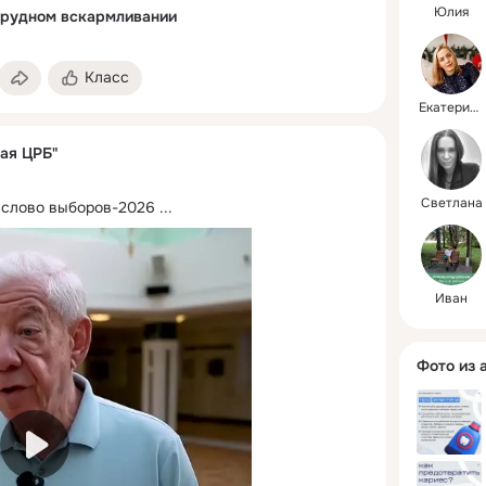
Юлия
грудном вскармливании
Класс
Екатерина
ая ЦРБ"
Светлана
 слово выборов-2026
 ...
Иван
Фото из 