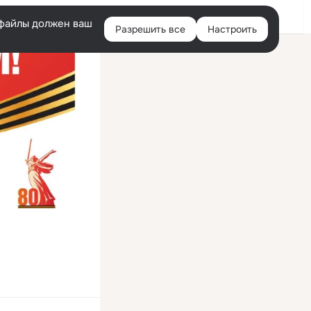
Войти
e-файлы должен ваш
Разрешить все
Настроить
Правая
колонка