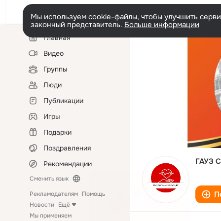
Мы используем cookie-файлы, чтобы улучшить сервис
законный представитель.
Больше информации
Левая
Главная
колонка
Видео
Группы
Люди
Публикации
Игры
Подарки
Поздравления
ГАУЗ С
Рекомендации
Сменить язык
П
Рекламодателям
Помощь
Новости
Ещё
Мы применяем