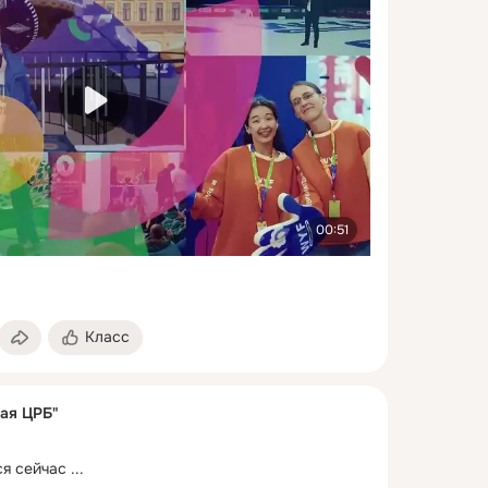
00:51
Класс
ая ЦРБ"
ся сейчас
 ...