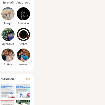
Евгений
Анастасия
Тимур
Наташа
Зульфия
Ольга
Алёна
Алена
альбомов
Все