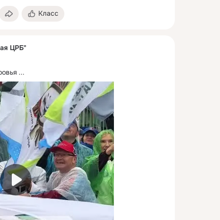
Класс
ая ЦРБ"
ровья
 ...