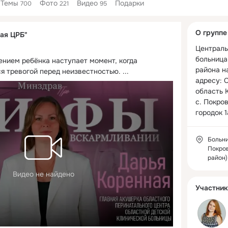
Темы
Фото
Видео
Подарки
700
221
95
Дополнитель
О группе
ая ЦРБ"
колонка
Централь
больница
нием ребёнка наступает момент, когда 
района на
я тревогой перед неизвестностью.
 ...
адресу: 
область 
с. Покро
городок 1
Больни
Покро
район)
Видео не найдено
Участник