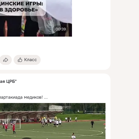
00:39
Класс
ая ЦРБ"
партакиада медиков!
 ...