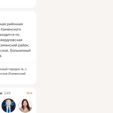
ная
ная районная 
 Каменского 
ходится по 
Свердловская 
Каменский район, 
вское, Больничный 
а
чный городок 1а, с.
вское (Каменский
и
249
Все