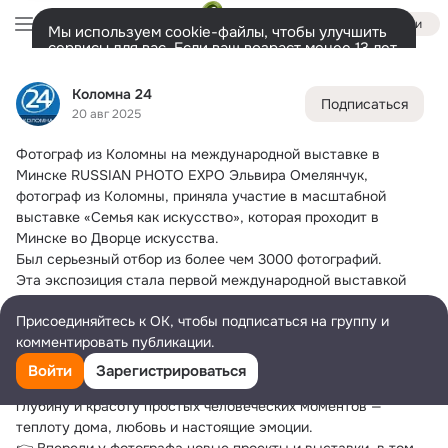
Войти
Мы используем cookie-файлы, чтобы улучшить
сервисы для вас. Если ваш возраст менее 13 лет,
настроить cookie-файлы должен ваш законный
Коломна 24
представитель.
Больше информации
Коломна 24
Подписаться
Разрешить все
Настроить
Лента
Участники
Темы
Фото
Ещё
12K
64K
134K
20 авг 2025
Фотограф из Коломны на международной выставке в 
Дополнительная
колонка
Всё
64 061
Обсуждаемые
Минске RUSSIAN PHOTO EXPO
 Эльвира Омелянчук, 
фотограф из Коломны, приняла участие в масштабной 
выставке «Семья как искусство», которая проходит в 
Минске во Дворце искусства.
Был серьезный отбор из более чем 3000 фотографий.
Эта экспозиция стала первой международной выставкой 
проекта Russian Photo Expo, объединившей работы лучших 
Присоединяйтесь к ОК, чтобы подписаться на группу и
авторов семейной фотографии из множества стран на 
комментировать публикации.
площади почти 700 кв. м.
Эльвира специализируется на семейной и lifestyle-
Войти
Зарегистрироваться
фотографии. В своих работах она стремится показать 
глубину и красоту простых человеческих моментов — 
теплоту дома, любовь и настоящие эмоции.