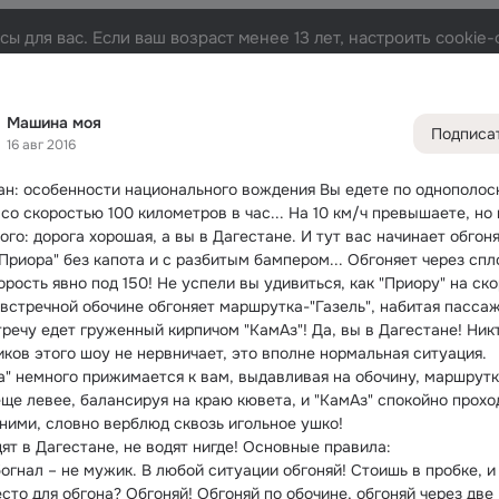
ы для вас. Если ваш возраст менее 13 лет, настроить cooki
а
Участники
Темы
Фото
Видео
Музыка
275K
17K
58K
432
36
Машина моя
Подписа
16 авг 2016
Дополнитель
колонка
Всё
17 161
ан: особенности национального вождения
 Вы едете по однополосн
Обсужда
со скоростью 100 километров в час... На 10 км/ч превышаете, но 
го: дорога хорошая, а вы в Дагестане. И тут вас начинает обгоня
"Приора" без капота и с разбитым бампером... Обгоняет через спл
орость явно под 150! Не успели вы удивиться, как "Приору" на ско
 встречной обочине обгоняет маршрутка-"Газель", набитая пассаж
речу едет груженный кирпичом "КамАз"! Да, вы в Дагестане! Никт
иков этого шоу не нервничает, это вполне нормальная ситуация. 
а" немного прижимается к вам, выдавливая на обочину, маршрутк
еще левее, балансируя на краю кювета, и "КамАз" спокойно проход
ними, словно верблюд сквозь игольное ушко!
дят в Дагестане, не водят нигде! Основные правила:
богнал – не мужик. В любой ситуации обгоняй! Стоишь в пробке, и 
сто для обгона? Обгоняй! Обгоняй по обочине, обгоняй через две 