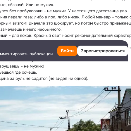
ые, обгоняй! Или не мужик.
улся без пробуксовки – не мужик. У настоящего дагестанца два 
ия педали газа: либо в пол, либо никак. Любой маневр – только с
ерным визгом! Вначале это шокирует, но потом быстро привыкаеш
 замечаешь ничего необычного.
сный – для лохов. Красный свет носит рекомендательный характер.
ательно останавливаться.
ринципе, две сплошные и другие правила тоже носят рекомендател
Войти
Зарегистрироваться
омментировать публикации.
ер.
стегнулся – не мужик!
нарушаешь – не мужик!
уешься где хочешь.
ина за руль не садится (не видел ни одной).