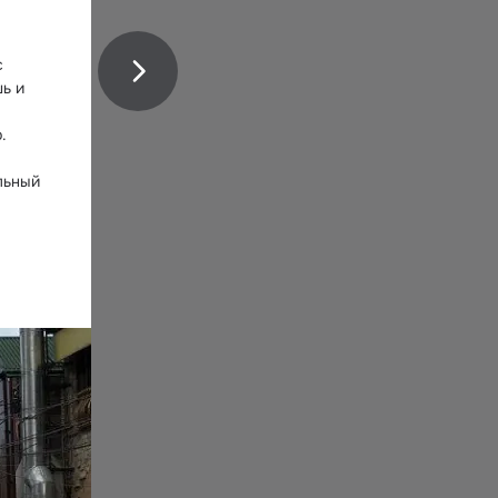
 
ь и 
 
ьный 