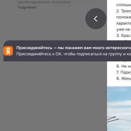
рекомендательные технологии
сплошн
Подробнее
2. Трон
положен
характ
уже не
3. Кра
Необяз
Присоединяйтесь — мы покажем вам много интересного
4. В п
Присоединяйтесь к ОК, чтобы подписаться на группу и к
характ
5. При
6. Не 
7. Парк
8. Женщ