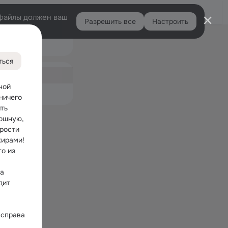
Войти
e-файлы должен ваш
Разрешить все
Настроить
Правая
Подарки
колонка
ться
ная
ой 
емые
ничего 
ть 
ошную, 
рости 
ирами! 
о из 
а 
ит 
справа 