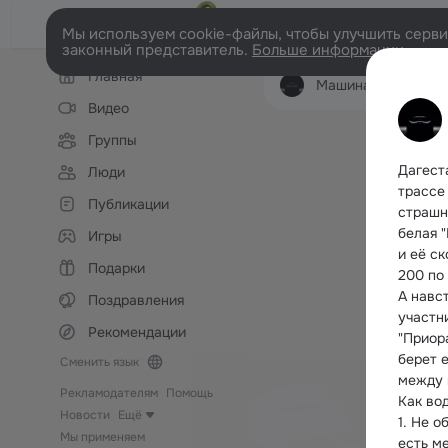
Мы используем cookie-файлы, чтобы улучшить сервис
законный представитель.
Больше информации
Левая
Главная
колонка
Машина моя
Лент
Видео
Группы
Дагест
Люди
трассе 
Публикации
страшно
белая 
Игры
и её ск
Подарки
200 по
А навст
Поздравления
участн
Рекомендации
"Приор
берет 
Сменить язык
между 
Рекламодателям
Помощь
Как во
Новости
Ещё
1. Не о
Мы применяем
есть ме