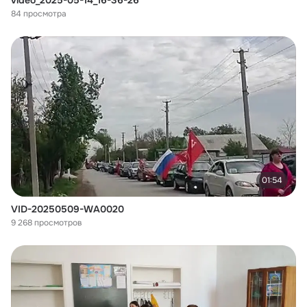
video_2025-05-14_16-36-26
84 просмотра
01:54
VID-20250509-WA0020
9 268 просмотров