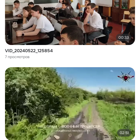
00:33
VID_20240522_125854
7 просмотров
02:51