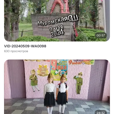
00:57
VID-20240509-WA0098
630 просмотров
24:32