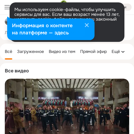
Войти
Мы используем cookie-файлы, чтобы улучшить
сервисы для вас. Если ваш возраст менее 13 лет,
настроить cookie-файлы должен ваш законный
Муромский СДК
представитель.
Больше информации
Информация о контенте
Разрешить все
Настроить
на платформе — здесь
Лента
Участники
Темы
Фото
Ещё
181
656
2.6K
Дополнительная
колонка
Всё
Загруженное
Видео из тем
Прямой эфир
Ещё
Все видео