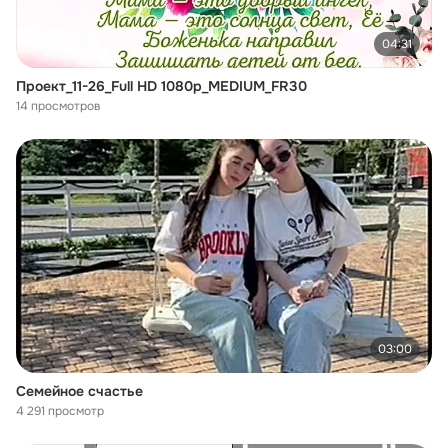
04:31
Проект_11-26_Full HD 1080p_MEDIUM_FR30
14 просмотров
03:00
Семейное счастье
4 291 просмотр