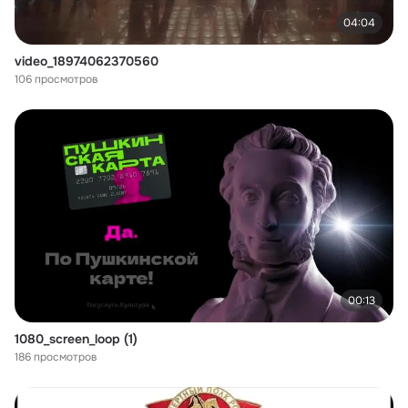
04:04
video_18974062370560
106 просмотров
00:13
1080_screen_loop (1)
186 просмотров