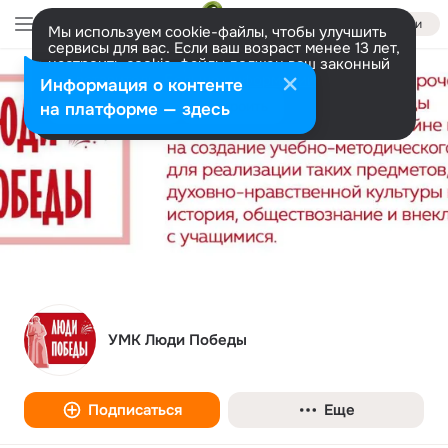
Войти
Мы используем cookie-файлы, чтобы улучшить
сервисы для вас. Если ваш возраст менее 13 лет,
настроить cookie-файлы должен ваш законный
представитель.
Больше информации
Информация о контенте
Разрешить все
Настроить
на платформе — здесь
УМК Люди Победы
Подписаться
Еще