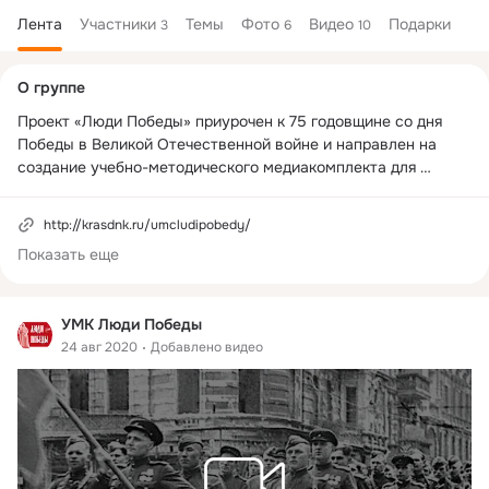
Лента
Участники
Темы
Фото
Видео
Подарки
3
6
10
Дополнительная
О группе
колонка
Проект «Люди Победы» приурочен к 75 годовщине со дня 
Победы в Великой Отечественной войне и направлен на 
создание учебно-методического медиакомплекта для 
реализации таких предметов, как Основы духовно-
нравственной культуры народов России, история, 
http://krasdnk.ru/umcludipobedy/
обществознание и внеклассной работы с учащимися. Цель 
Показать еще
проекта — популяризация подвига нашего народа и образа 
защитника Отечества среди школьников разных возрастов. 
Проект подразумевает создание 10 видеороликов 
УМК Люди Победы
(хронометраж 5 минут), посвященных людям, так или иначе 
24 авг 2020
Добавлено видео
принимавшим участие в Великой Отечественной войне, и 
выпуск сборника вспомогательных методических 
материалов для учителей Красноярского края (1500 
экземпляров). эк