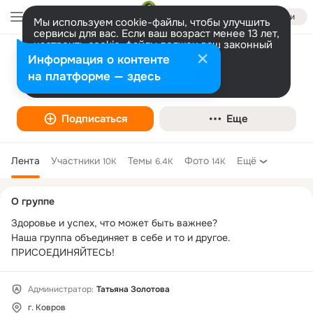
Войти
Мы используем cookie-файлы, чтобы улучшить
сервисы для вас. Если ваш возраст менее 13 лет,
настроить cookie-файлы должен ваш законный
представитель.
Больше информации
Информация о контенте
Феникс - Владимир, Муром, Суздаль,
Разрешить все
Настроить
на платформе — здесь
Александров
Подписаться
Еще
Лента
Участники
Темы
Фото
Ещё
10K
6.4K
14K
Дополнительная
О группе
колонка
Здоровье и успех, что может быть важнее?

Наша группа объединяет в себе и то и другое.

ПРИСОЕДИНЯЙТЕСЬ!
Администратор:
Татьяна Золотова
г. Ковров