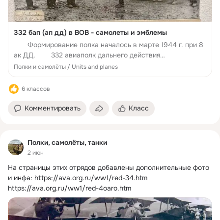
332 бап (ап дд) в ВОВ - самолеты и эмблемы
Формирование полка началось в марте 1944 г. при 8
ак ДД. 332 авиаполк дальнего действия
переименован Директивой Генерального штаба №
Полки и самолёты / Units and planes
Орг/10/315706 от 26.12.1944 в 332 бомбардировочный
авиационный...
6 классов
Комментировать
Класс
Полки, самолёты, танки
2 июн
На страницы этих отрядов добавлены дополнительные фото 
и инфа:
https://ava.org.ru/ww1/red-34.htm 
https://ava.org.ru/ww1/red-4oaro.htm