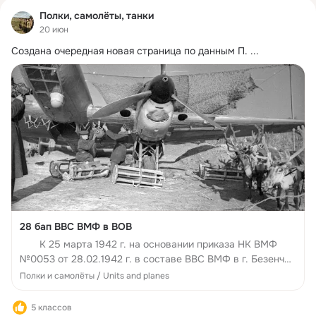
Полки, самолёты, танки
20 июн
Создана очередная новая страница по данным П.
 ...
28 бап ВВС ВМФ в ВОВ
К 25 марта 1942 г. на основании приказа НК ВМФ
№0053 от 28.02.1942 г. в составе ВВС ВМФ в г. Безенчук
на базе ВМАУ им. С.А.Леваневского был сформирован
Полки и самолёты / Units and planes
28-й бомбардировочный авиационный полк (в
документах встречается также н...
5 классов