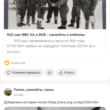
503 шап ВВС КА в ВОВ - самолёты и эмблемы
503 шап сформирован в августе 1941 года.
07.09.1941 прибыл на аэродром Плетнево (20 Ил-2) и
вошел в состав 1 раг. В ноябре 1941 года входил в
ava.org.ru
состав 46 ад. Участвовал в боях по защите Москвы...
6 классов
Комментировать
Класс
Полки, самолёты, танки
23 июн
Добавлена история полка
https://ava.org.ru/iap/121m.htm