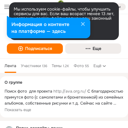
Войти
Мы используем cookie-файлы, чтобы улучшить
сервисы для вас. Если ваш возраст менее 13 лет,
настроить cookie-файлы должен ваш законный
представитель.
Больше информации
Информация о контенте
Полки, самолёты, танки
Разрешить все
Настроить
на платформе — здесь
История
Подписаться
Еще
Лента
Участники
Темы
Фото
Ещё
136
1.2K
55
Дополнительная
О группе
колонка
Поиск фото  для проекта 
http://ava.org.ru/
 С благодарностью 
примутся фото (с самолетами и бронетехникой) из семейных 
альбомов, собственные рисунки и т.д. Сейчас на сайте 
создано примерно 500 страниц авиаполков СССР (ВВС КА и 
Показать еще
ВМФ, ПВО ТС, АДД СВГК в ВОВ), новые полки добавляются 
еженедельно. Благодарности людям, помогшим сайту, 
находятся на его главной странице.