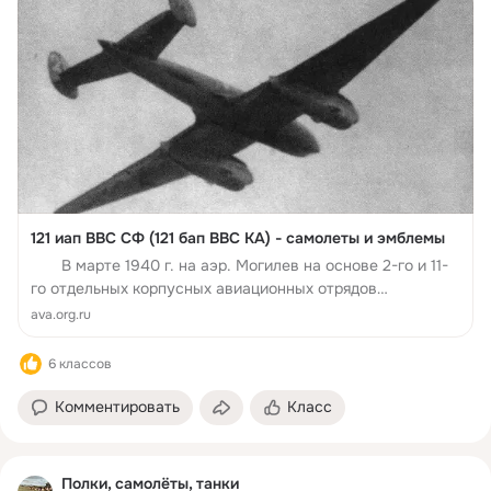
121 иап ВВС СФ (121 бап ВВС КА) - самолеты и эмблемы
В марте 1940 г. на аэр. Могилев на основе 2-го и 11-
го отдельных корпусных авиационных отрядов
(сформированы в составе БОВО к июню 1938 г.) ЗапОВО
ava.org.ru
был сформирован 121-й скоростной бомбардировоч...
6 классов
Комментировать
Класс
Полки, самолёты, танки