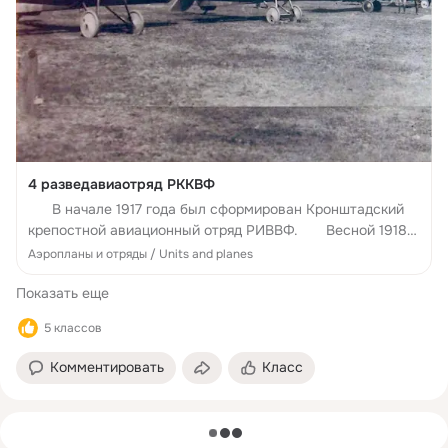
4 разведавиаотряд РККВФ
В начале 1917 года был сформирован Кронштадский
крепостной авиационный отряд РИВВФ. Весной 1918
года Кронштадский крепостной авиационный отряд
Аэропланы и отряды / Units and planes
перешел в Красную армию и стал 3-м Социалистическим
Показать еще
авиационным отрядом. ...
5 классов
Комментировать
Класс
загрузка