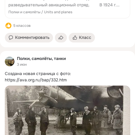
разведывательный авиационный отряд. В 1924 г.
присвоено имя ОРАО «Ильич». Получены новые
Полки и самолёты / Units and planes
аэропланы от Всеукраинского ЦИК (10 самолетов от
ОДВФ Украины к январю 1924 г.). ...
5 классов
Комментировать
Класс
Полки, самолёты, танки
3 июн
Создана новая страница с фото:
https://ava.org.ru/bap/332.htm