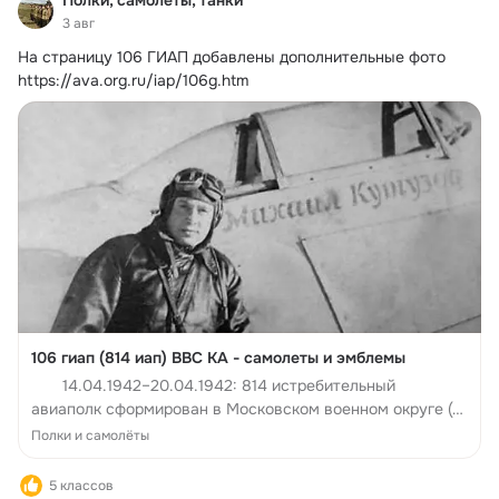
Полки, самолёты, танки
3 авг
На страницу 106 ГИАП добавлены дополнительные фото
https://ava.org.ru/iap/106g.htm
106 гиап (814 иап) ВВС КА - самолеты и эмблемы
14.04.1942–20.04.1942: 814 истребительный
авиаполк сформирован в Московском военном округе (п.
Остафьево Московской обл.) за счет укомплектования
Полки и самолёты
кадрами из 1 и 29 запасных авиаполков по штату 015/17...
5 классов