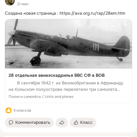
21 июн
Создана новая страница :
https://ava.org.ru/rap/28em.htm
28 отдельная авиаэскадрилья ВВС СФ в ВОВ
В сентябре 1942 г. из Великобритании в Африканду
на Кольском полуострове перелетели три самолета
«Спитфайр» PR IV (в варианте фоторазведчика). Это
Полки и самолёты / Units and planes
подразделение под командованием флаинг-лейтенанта
Фэйрхер...
5 классов
Комментировать
Класс