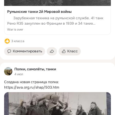
Румынские танки 2й Мировой войны
Зарубежная техника на румынской службе. 41 танк
Рено R35 закуплен во Франции в 1939 и 34 таких
польских танка интернированно в 1939 (в 1943-44
War is over
несколько машин было перевооружено 45-мм пушкой);
Куплено 126 чешских L...
3 класса
Комментировать
Класс
Полки, самолёты, танки
4 июл
Создана новая страница полка:
https://ava.org.ru/shap/503.htm