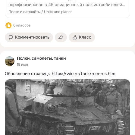
переформирован в 45 авиационный полк истребителей
дальнего действия особого назначения. В
Полки и самолёты / Units and planes
документах упоминается как 45 сбап ЮЗФ, 45 ббап
ВорФ...
6 классов
Комментировать
Класс
Полки, самолёты, танки
18 июл
Обновление страницы
https://wio.ru/tank/rom-rus.htm