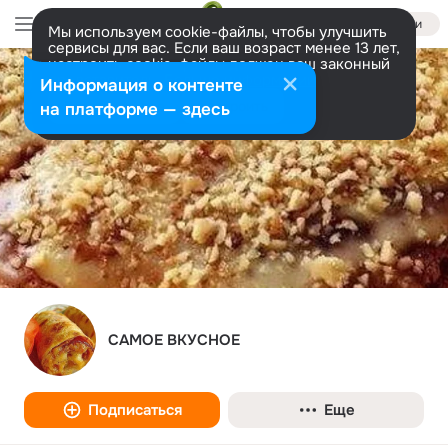
Войти
Мы используем cookie-файлы, чтобы улучшить
сервисы для вас. Если ваш возраст менее 13 лет,
настроить cookie-файлы должен ваш законный
представитель.
Больше информации
Информация о контенте
Разрешить все
Настроить
на платформе — здесь
САМОЕ ВКУСНОЕ
Подписаться
Еще