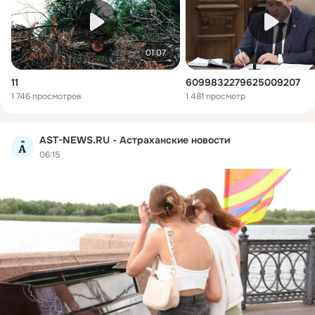
01:07
11
6099832279625009207
1 746 просмотров
1 481 просмотр
AST-NEWS.RU - Астраханские новости
06:15