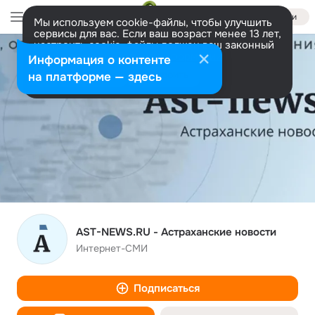
Войти
Мы используем cookie-файлы, чтобы улучшить
сервисы для вас. Если ваш возраст менее 13 лет,
настроить cookie-файлы должен ваш законный
представитель.
Больше информации
Информация о контенте
Разрешить все
Настроить
на платформе — здесь
AST-NEWS.RU - Астраханские новости
Интернет-СМИ
Подписаться