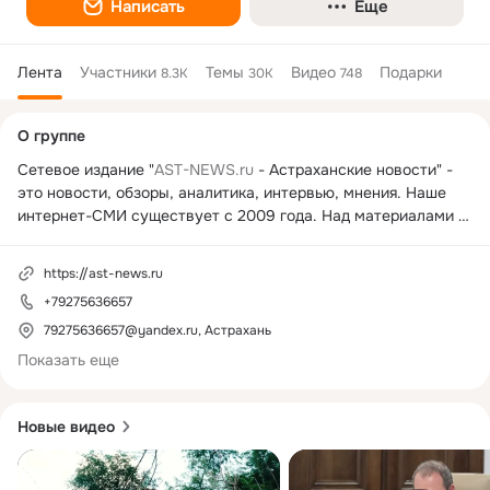
Написать
Еще
Лента
Участники
Темы
Видео
Подарки
8.3K
30K
748
Дополнительная
О группе
колонка
Сетевое издание "
AST-NEWS.ru
 - Астраханские новости" - 
это новости, обзоры, аналитика, интервью, мнения. Наше 
интернет-СМИ существует с 2009 года. Над материалами 
работают профессиональные журналисты.
https://ast-news.ru
+79275636657
79275636657@yandex.ru, Астрахань
Показать еще
Новые видео