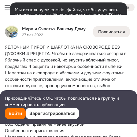
Войти
Мы используем cookie-файлы, чтобы улучшить
сервисы для вас. Если ваш возраст менее 13 лет,
настроить cookie-файлы должен ваш законный
Мира и Счастья Вашему Дому.
представитель.
Больше информации
Мира и Счастья Вашему Дому.
Подписаться
Разрешить все
Настроить
Лента
Участники
Темы
Фото
Ещё
60K
134K
105K
27 мая 2022
ЯБЛОЧНЫЙ ПИРОГ И ШАРЛОТКА НА СКОВОРОДЕ БЕЗ 
Дополнительная
колонка
Всё
134 895
Обсуждаемые
ДУХОВКИ 4 РЕЦЕПТА.
 Чтобы не заморачиваться сегодня в 
Яблочный спас с духовкой, но вкусить яблочный пирог, 
предлагаю 4 рецепта и некоторые особенности выпечки 
Шарлотки на сковороде с яблоками и другими фруктами: 
особенности приготовления, включающие отличие от 
готовки в духовке, пропорции компонентов, выбор 
сковородки, правила выпекания. 4 простых рецепта: 
Присоединяйтесь к ОК, чтобы подписаться на группу и
базовый, с грушами, с корицей и орехами, с мандаринами.
комментировать публикации.
Так стоит готовить в том случае, когда у вас нет духовки. 
Что, например, актуально для дачи или студенческого 
Войти
Зарегистрироваться
общежития. Шарлотка выходит не столь воздушной, но при 
соблюдении правил не менее вкусной.
Особенности приготовления