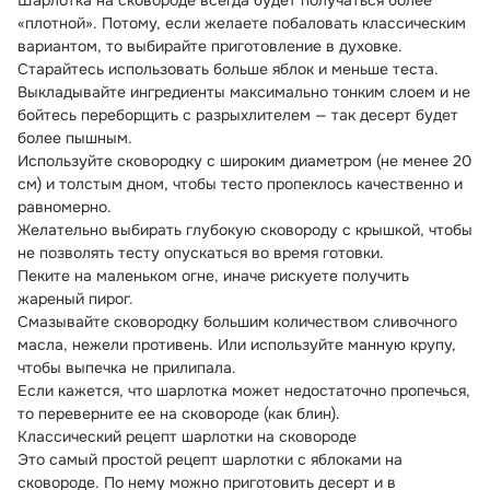
Шарлотка на сковороде всегда будет получаться более 
«плотной». Потому, если желаете побаловать классическим 
вариантом, то выбирайте приготовление в духовке.
Старайтесь использовать больше яблок и меньше теста.
Выкладывайте ингредиенты максимально тонким слоем и не 
бойтесь переборщить с разрыхлителем — так десерт будет 
более пышным.
Используйте сковородку с широким диаметром (не менее 20 
см) и толстым дном, чтобы тесто пропеклось качественно и 
равномерно.
Желательно выбирать глубокую сковороду с крышкой, чтобы 
не позволять тесту опускаться во время готовки.
Пеките на маленьком огне, иначе рискуете получить 
жареный пирог.
Смазывайте сковородку большим количеством сливочного 
масла, нежели противень. Или используйте манную крупу, 
чтобы выпечка не прилипала.
Если кажется, что шарлотка может недостаточно пропечься, 
то переверните ее на сковороде (как блин).
Классический рецепт шарлотки на сковороде
Это самый простой рецепт шарлотки с яблоками на 
сковороде. По нему можно приготовить десерт и в 