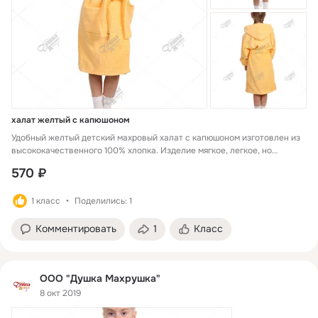
халат желтый с капюшоном
Удобный желтый детский махровый халат с капюшоном изготовлен из
высококачественного 100% хлопка. Изделие мягкое, легкое, но
достаточно плотное (365 г/м²), поэтому хорошо защищает ребенка от
570 ₽
сквозняков. Износостойкое. Гигроскопичная ткань отлично впитывает
влагу, не раздражает нежную кожу и не линяет даже после
1 класс
Поделились: 1
многократных стирок в горячей воде. Предусмотрен широкий пояс и
глубокие карманы. Халат будет отличным вариантом комфортной
одежды после посещения душа или бассейна. Наличие по размерам и
Комментировать
1
Класс
цветам уточняйте у менеджера при каждом заказе.
ООО "Душка Махрушка"
8 окт 2019