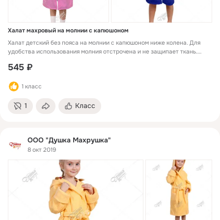
Халат махровый на молнии с капюшоном
Халат детский без пояса на молнии с капюшоном ниже колена. Для
удобства использования молния отстрочена и не защипает ткань.
Изделие не линяет, не садится после стирки, прочное и
545 ₽
износостойкое. Наличие по размерам и цветам уточняйте у
менеджера при каждом заказе.
1 класс
1
Класс
ООО "Душка Махрушка"
8 окт 2019