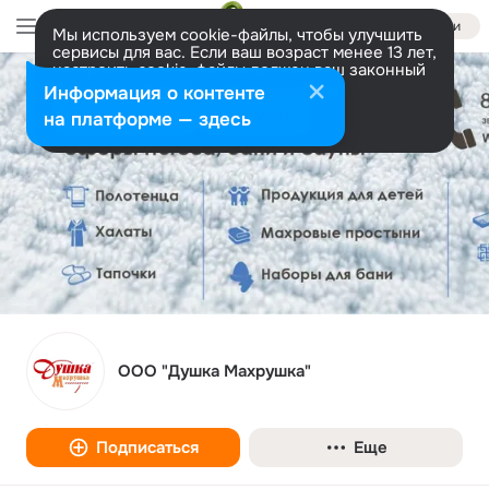
Войти
Мы используем cookie-файлы, чтобы улучшить
сервисы для вас. Если ваш возраст менее 13 лет,
настроить cookie-файлы должен ваш законный
представитель.
Больше информации
Информация о контенте
Разрешить все
Настроить
на платформе — здесь
ООО "Душка Махрушка"
Подписаться
Еще