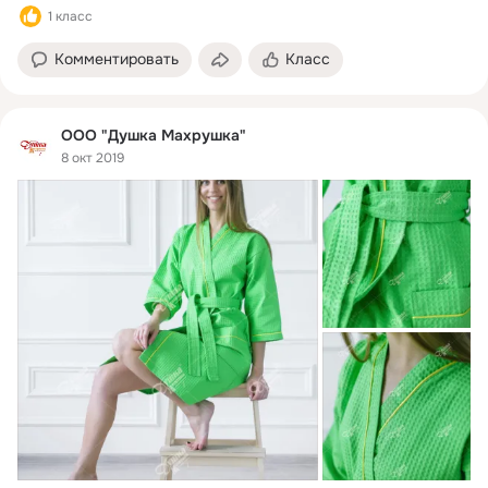
1 класс
чему смотрится оригинально и аутентично. Декоративный кант из
ткани более яркого оттенка придает халату нарядный вид. Модель
изготовлена из качественного 100% хлопка. Плотность – 240 г/м2.
Комментировать
Класс
Наличие по размерам и цветам уточняйте у менеджера при каждом
заказе.
ООО "Душка Махрушка"
8 окт 2019