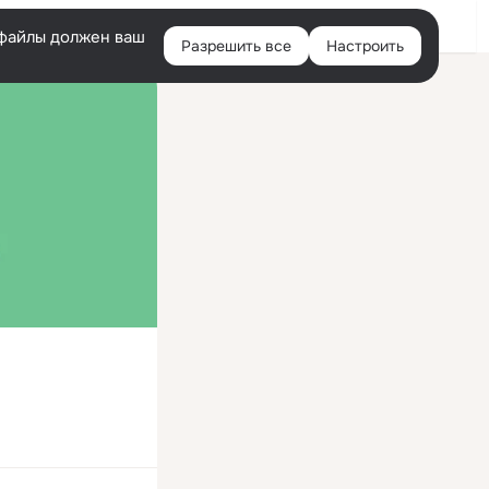
Войти
e-файлы должен ваш
Разрешить все
Настроить
Правая
колонка