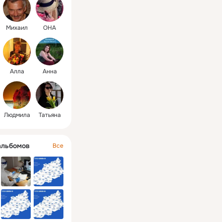
covid19
Михаил
ОНА
Алла
Анна
Людмила
Татьяна
альбомов
Все