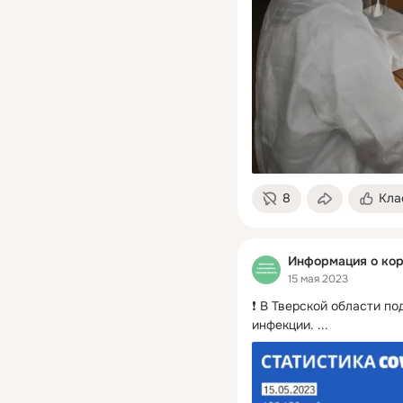
8
Кла
Информация о кор
15 мая 2023
❗️ В Тверской области п
инфекции.
 ...