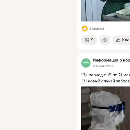
2 класса
9
Кла
Информация о кор
23 мая 2023
❗️За период с 15 по 21 
191 новый случай забол