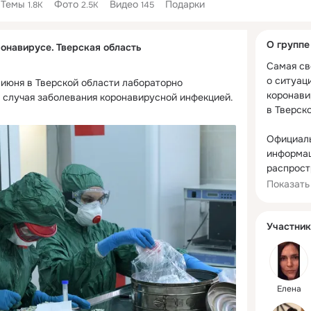
Темы
Фото
Видео
Подарки
1.8K
2.5K
145
Дополнитель
О группе
онавирусе. Тверская область
колонка
Самая св
о ситуаци
6 июня в Тверской области лабораторно 
коронави
 случая заболевания коронавирусной инфекцией.
в Тверско
Официаль
информац
распрост
коронави
Показать
коронави
Участник
Также на
создан с
раздел, 
Елена
https://w