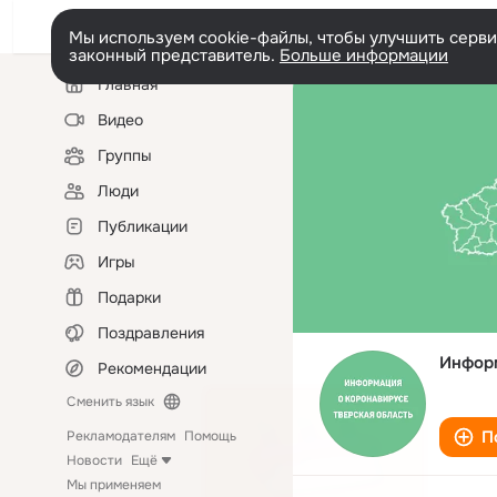
Мы используем cookie-файлы, чтобы улучшить сервис
законный представитель.
Больше информации
Левая
Главная
колонка
Видео
Группы
Люди
Публикации
Игры
Подарки
Поздравления
Информ
Рекомендации
Сменить язык
П
Рекламодателям
Помощь
Новости
Ещё
Мы применяем