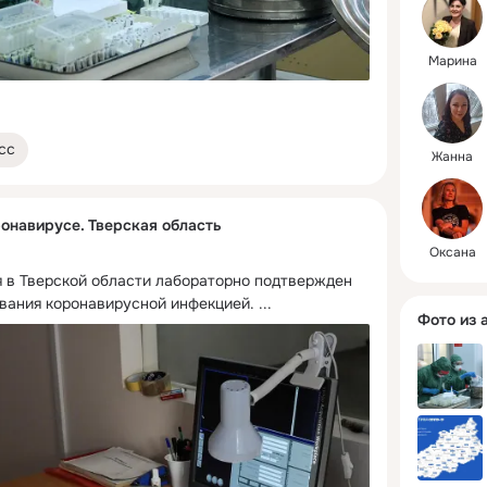
ministry/
Марина
сс
Жанна
онавирусе. Тверская область
Оксана
мая в Тверской области лабораторно подтвержден 
евания коронавирусной инфекцией.
 ...
Фото из 