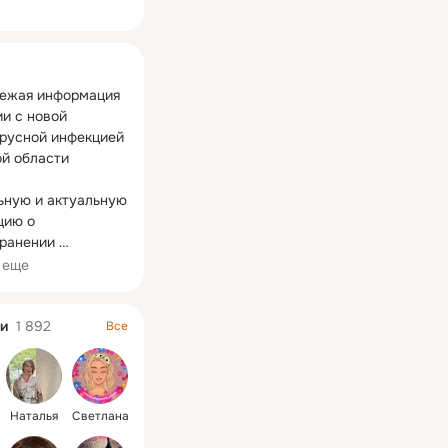
ная
ежая информация 
и с новой 
русной инфекцией 
й области

ную и актуальную 
ию о 
ранении 
руса можно 
 еще
узнать на сайте – 
рус.рф
и
1 892
Все
 сайте Минздрава 
пециальный 
посвященный 
коронавирусу – 
Наталья
Светлана
ww.rosminzdrav.ru/