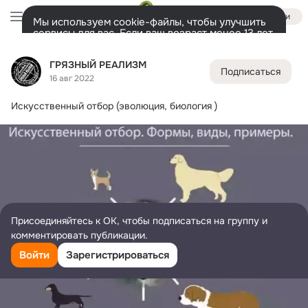
Войти
Мы используем cookie-файлы, чтобы улучшить
сервисы для вас. Если ваш возраст менее 13 лет,
настроить cookie-файлы должен ваш законный
ГРЯЗНЫЙ РЕАЛИЗМ
представитель.
Больше информации
ГРЯЗНЫЙ РЕАЛИЗМ
Подписаться
Разрешить все
Настроить
Лента
Участники
Темы
Фото
Ещё
68K
53K
54K
16 авг 2022
Искусственный отбор (эволюция, биология )
Дополнительная
колонка
Всё
53 370
Обсуждаемые
Присоединяйтесь к ОК, чтобы подписаться на группу и
комментировать публикации.
Войти
Зарегистрироваться