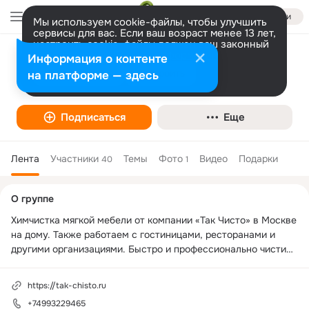
Войти
Мы используем cookie-файлы, чтобы улучшить
сервисы для вас. Если ваш возраст менее 13 лет,
настроить cookie-файлы должен ваш законный
представитель.
Больше информации
Информация о контенте
Химчистка мебели в Москве «Так Чисто»
Разрешить все
Настроить
на платформе — здесь
Подписаться
Еще
Лента
Участники
Темы
Фото
Видео
Подарки
40
1
Дополнительная
О группе
колонка
Химчистка мягкой мебели от компании «Так Чисто» в Москве 
на дому. Также работаем с гостиницами, ресторанами и 
другими организациями. Быстро и профессионально чистим 
диваны, ковры, кресла, стулья и пуфы.
https://tak-chisto.ru
+74993229465