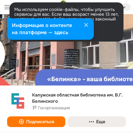
Войти
Мы используем cookie-файлы, чтобы улучшить
сервисы для вас. Если ваш возраст менее 13 лет,
настроить cookie-файлы должен ваш законный
представитель.
Больше информации
Информация о контенте
Разрешить все
Настроить
на платформе — здесь
Калужская областная библиотека им. В.Г.
Белинского
Госорганизация
Подписаться
Еще