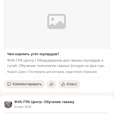
Чем кормить утят-мулардов?
ФУА-ГРА Центр | Оборудование для гаважа мулардов и
гусей. Обучение технологии гаважа (откорм на фуа-гра).
www.foiegras-centr.com/ Сейчас все больше появляется
Яндекс Дзен | Платформа для авторов, издателей и брендов
предложений по инкубационному яйцу и молодняку
мулардов. Большой ра...
Комментировать
Класс
ФУА-ГРА Центр: Обучение гаважу
12 июл 2019