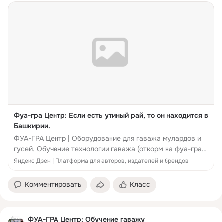
Фуа-гра Центр: Если есть утиный рай, то он находится в
Башкирии.
ФУА-ГРА Центр | Оборудование для гаважа мулардов и
гусей. Обучение технологии гаважа (откорм на фуа-гра).
www.foiegras-centr.com/ Как я уже писал, самую
Яндекс Дзен | Платформа для авторов, издателей и брендов
большую популярность утка имеет во ...
Комментировать
Класс
ФУА-ГРА Центр: Обучение гаважу