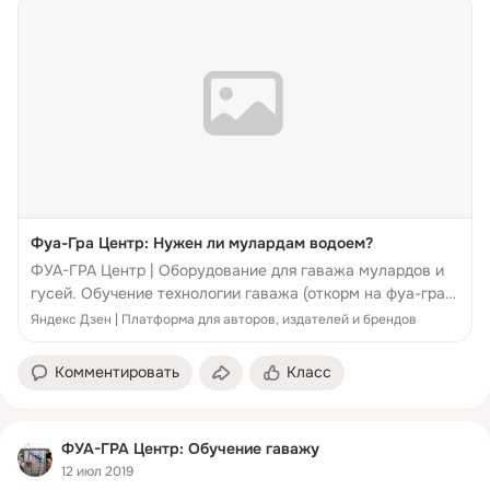
Фуа-Гра Центр: Нужен ли мулардам водоем?
ФУА-ГРА Центр | Оборудование для гаважа мулардов и
гусей. Обучение технологии гаважа (откорм на фуа-гра).
www.foiegras-centr.com/ Дикая утка - водоплавающая
Яндекс Дзен | Платформа для авторов, издателей и брендов
птица, для которой водоем жизненная необходимость. На
в...
Комментировать
Класс
ФУА-ГРА Центр: Обучение гаважу
12 июл 2019