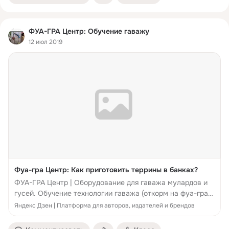
ФУА-ГРА Центр: Обучение гаважу
12 июл 2019
Фуа-гра Центр: Как приготовить террины в банках?
ФУА-ГРА Центр | Оборудование для гаважа мулардов и
гусей. Обучение технологии гаважа (откорм на фуа-гра).
www.foiegras-centr.com/ Для приготовления терринов в
Яндекс Дзен | Платформа для авторов, издателей и брендов
вакуумных банках понадобится цельная фуа-гра ...