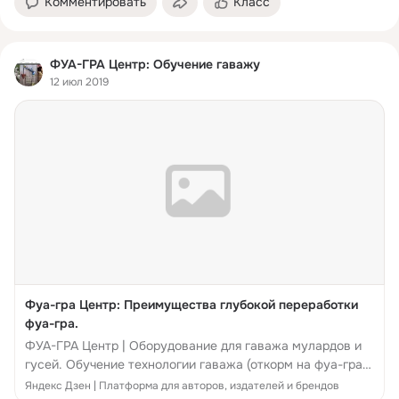
Комментировать
Класс
ФУА-ГРА Центр: Обучение гаважу
12 июл 2019
Фуа-гра Центр: Преимущества глубокой переработки
фуа-гра.
ФУА-ГРА Центр | Оборудование для гаважа мулардов и
гусей. Обучение технологии гаважа (откорм на фуа-гра).
www.foiegras-centr.com/ Утка во Франции очень
Яндекс Дзен | Платформа для авторов, издателей и брендов