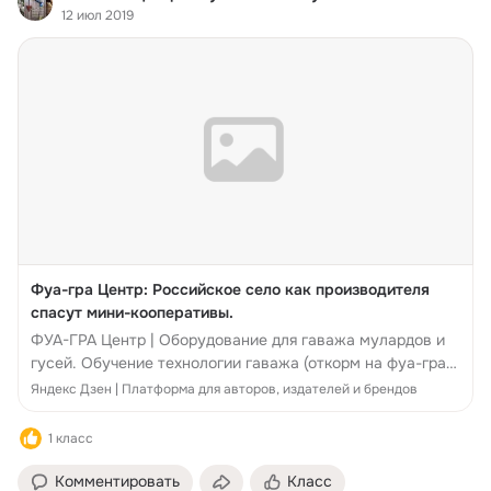
12 июл 2019
Фуа-гра Центр: Российское село как производителя
спасут мини-кооперативы.
ФУА-ГРА Центр | Оборудование для гаважа мулардов и
гусей. Обучение технологии гаважа (откорм на фуа-гра).
www.foiegras-centr.com/ Схема довольно простая. Один
Яндекс Дзен | Платформа для авторов, издателей и брендов
человек занимается о...
1 класс
Комментировать
Класс