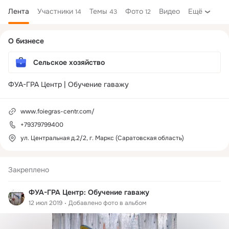
Лента
Участники
Темы
Фото
Видео
Ещё
14
43
12
Дополнительная
О бизнесе
колонка
Сельское хозяйство
ФУА-ГРА Центр | Обучение гаважу
www.foiegras-centr.com/
+79379799400
ул. Центральная д.2/2, г. Маркс (Саратовская область)
Закреплено
ФУА-ГРА Центр: Обучение гаважу
12 июл 2019
Добавлено фото в альбом