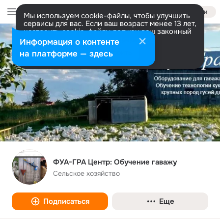
Войти
Мы используем cookie-файлы, чтобы улучшить
сервисы для вас. Если ваш возраст менее 13 лет,
настроить cookie-файлы должен ваш законный
представитель.
Больше информации
Информация о контенте
Разрешить все
Настроить
на платформе — здесь
ФУА-ГРА Центр: Обучение гаважу
Сельское хозяйство
Подписаться
Еще