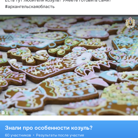
Есть тут любители козуль? Умеете готовить сами?
#архангельскаяобласть
Знали про особенности козуль?
60 участников
Результаты после участия