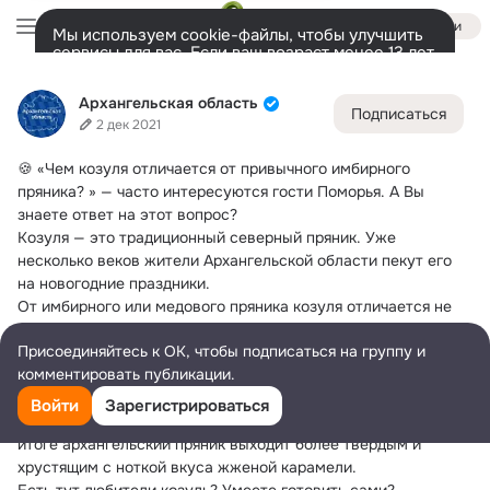
Войти
Мы используем cookie-файлы, чтобы улучшить
сервисы для вас. Если ваш возраст менее 13 лет,
настроить cookie-файлы должен ваш законный
Архангельская область
представитель.
Больше информации
Архангельская область
Подписаться
Разрешить все
Настроить
Лента
Участники
Темы
Фото
Ещё
22K
18K
34K
2 дек 2021
🍪 «Чем козуля отличается от привычного имбирного 
Дополнительная
колонка
Всё
18 409
Обсуждаемые
пряника?
 » — часто интересуются гости Поморья. А Вы 
знаете ответ на этот вопрос?
Козуля — это традиционный северный пряник. Уже 
несколько веков жители Архангельской области пекут его 
на новогодние праздники.
От имбирного или медового пряника козуля отличается не 
только своей историей, но и вкусом и технологией 
Присоединяйтесь к ОК, чтобы подписаться на группу и
приготовления.
комментировать публикации.
Тесто готовится на пережженом сахаре и получается 
темного коричневого цвета. Далее его формируют в 
Войти
Зарегистрироваться
фигурки, запекают и украшают разноцветной глазурью. В 
итоге архангельский пряник выходит более твердым и 
хрустящим с ноткой вкуса жженой карамели.