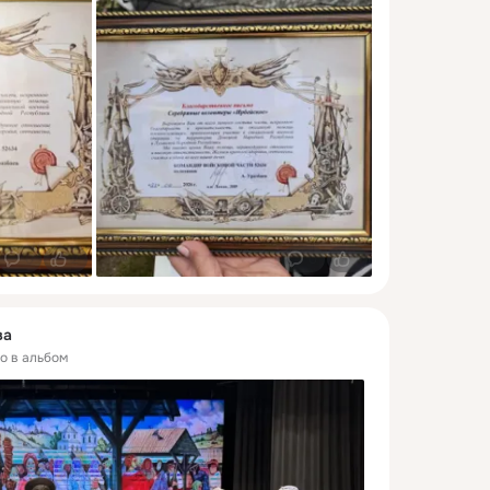
0
2
0
1
ва
то в альбом