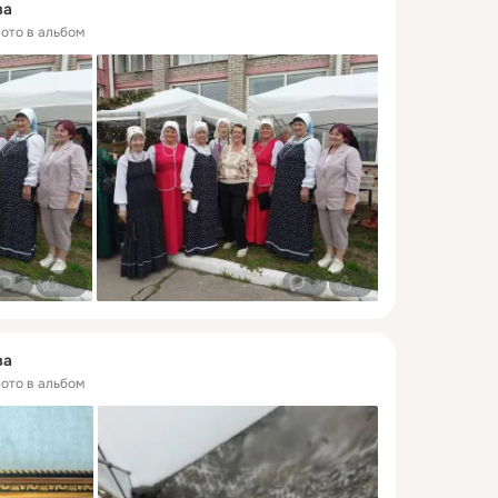
ва
фото в альбом
2
25
0
8
ва
фото в альбом