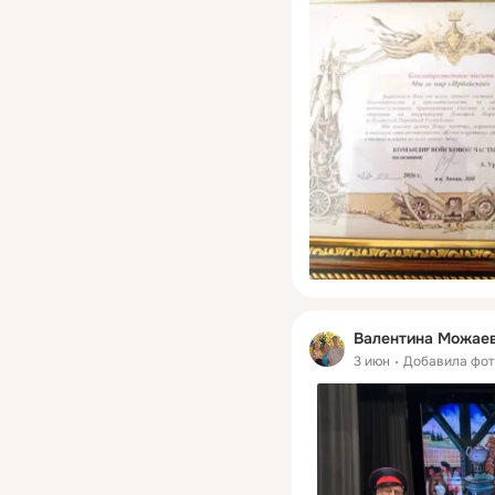
Валентина Можае
3 июн
Добавила фо