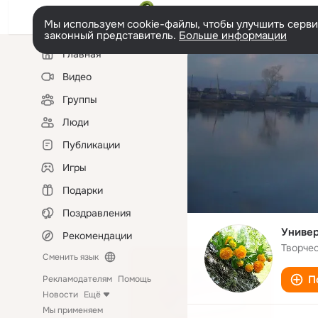
Мы используем cookie-файлы, чтобы улучшить сервис
законный представитель.
Больше информации
Левая
Главная
колонка
Видео
Группы
Люди
Публикации
Игры
Подарки
Поздравления
Универ
Рекомендации
Творче
Сменить язык
П
Рекламодателям
Помощь
Новости
Ещё
Мы применяем