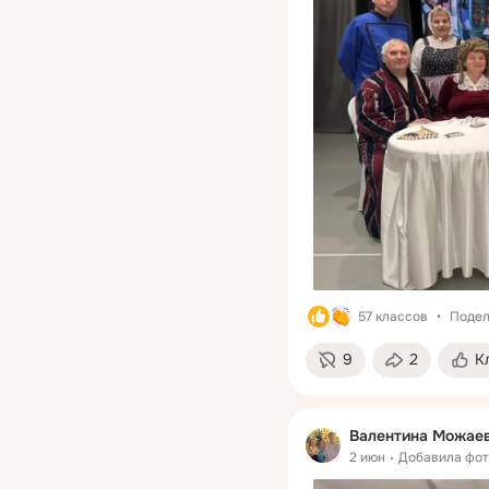
57 классов
Подел
9
2
К
Валентина Можае
2 июн
Добавила фо