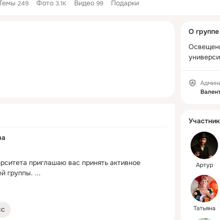
Темы
Фото
Видео
Подарки
249
3.1K
99
Дополнитель
О группе
колонка
Освещени
универси
Админ
Вален
Участник
ва
рситета приглашаю вас принять активное 
Артур
ей группы.
 ...
Татьяна
сс