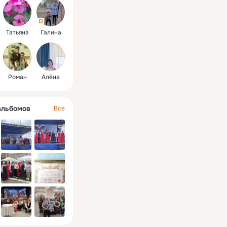
Татьяна
Галина
Роман
Алёна
альбомов
Все