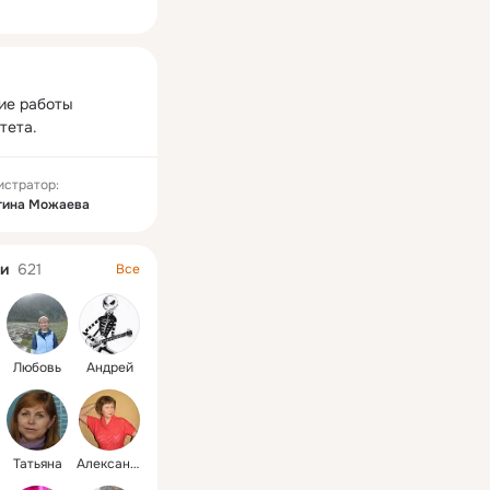
ная
е работы 
тета.
истратор:
тина Можаева
и
621
Все
Любовь
Андрей
Татьяна
Александра