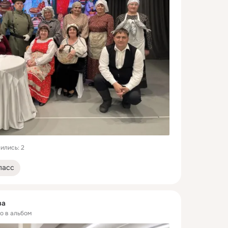
ились: 2
ласс
ва
то в альбом