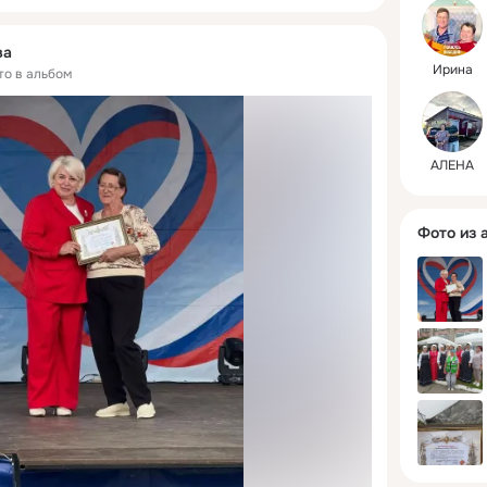
ва
Ирина
то в альбом
АЛЕНА
Фото из 