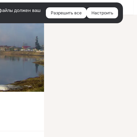
Войти
e-файлы должен ваш
Разрешить все
Настроить
Правая
колонка