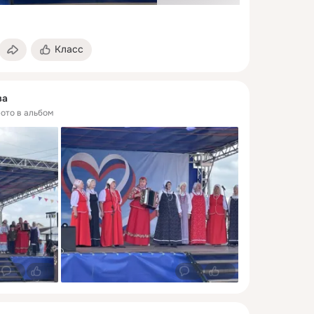
Класс
ва
фото в альбом
0
11
0
13