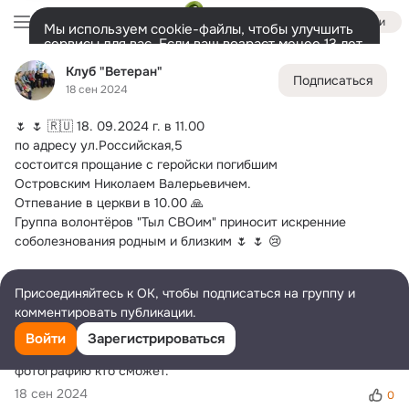
Войти
Мы используем cookie-файлы, чтобы улучшить
сервисы для вас. Если ваш возраст менее 13 лет,
настроить cookie-файлы должен ваш законный
Клуб "Ветеран"
Клуб "Ветеран"
представитель.
Больше информации
Подписаться
18 сен 2024
Разрешить все
Настроить
Лента
Участники
Темы
Фото
Ещё
184
661
2.6K
🌷 🌷 🇷🇺 18.
 09.2024 г. в 11.00
Дополнительная
по адресу ул.Российская,5
колонка
Всё
661
Обсуждаемые
состоится прощание с геройски погибшим
Островским Николаем Валерьевичем.
Отпевание в церкви в 10.00 🙏
Группа волонтёров "Тыл СВОим" приносит искренние 
соболезнования родным и близким 🌷 🌷 😢
Комментарии
5
Присоединяйтесь к ОК, чтобы подписаться на группу и
комментировать публикации.
Татьяна Приходько(Бушкова)
Войти
Зарегистрироваться
Очень жаль, соболезнование родным. Выложите 
фотографию кто сможет.
18 сен 2024
0