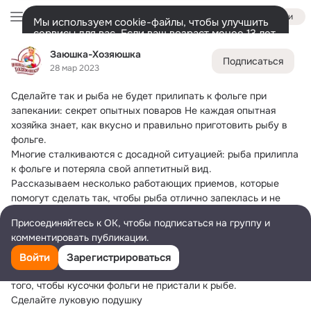
Войти
Мы используем cookie-файлы, чтобы улучшить
сервисы для вас. Если ваш возраст менее 13 лет,
настроить cookie-файлы должен ваш законный
Заюшка-Хозяюшка
Заюшка-Хозяюшка
представитель.
Больше информации
Подписаться
28 мар 2023
Разрешить все
Настроить
Лента
Участники
Темы
Фото
Ещё
101K
56K
49K
Сделайте так и рыба не будет прилипать к фольге при 
Дополнительная
запекании: секрет опытных поваров
 Не каждая опытная 
колонка
Всё
56 732
Обсуждаемые
хозяйка знает, как вкусно и правильно приготовить рыбу в 
фольге.
Многие сталкиваются с досадной ситуацией: рыба прилипла 
к фольге и потеряла свой аппетитный вид.
Рассказываем несколько работающих приемов, которые 
помогут сделать так, чтобы рыба отлично запеклась и не 
прилипла к фольге.
Присоединяйтесь к ОК, чтобы подписаться на группу и
Как запечь рыбу, чтобы она не прилипла к фольге?
комментировать публикации.
Не прижимайте рыбу плотно
Плотно прижимать рыбу к фольге не стоит, потому что 
Войти
Зарегистрироваться
воздушная прослойка должна сохраняться. Это делается для 
того, чтобы кусочки фольги не пристали к рыбе.
Сделайте луковую подушку