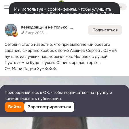
Войти
Мы используем cookie-файлы, чтобы улучшить
сервисы для вас. Если ваш возраст менее 13 лет,
настроить cookie-файлы должен ваш законный
Кевюдовцы и не только.....
представитель.
Больше информации
Кевюдовцы и не только.....
Подписаться
Разрешить все
Настроить
Лента
Участники
Товары
Темы
Ещё
285
4
1.6K
8 апр 2023
Сегодня стало известно, что при выполнении боевого 
Дополнительная
колонка
Всё
1 687
Обсуждаемые
задания, смертью храбрых погиб Авшиев Сергей .
 Самый 
лучших из лучших наших земляков. Человек с душой.
Пусть земля будет пухом. Сәнинь орндан төртхә.
Ом Мани Падме Хум🙏🙏🙏
Присоединяйтесь к ОК, чтобы подписаться на группу и
комментировать публикации.
Войти
Зарегистрироваться