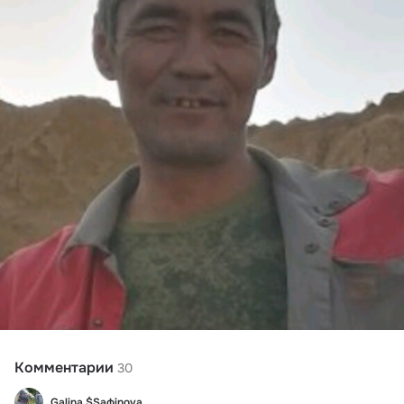
Комментарии
30
Galina $Saфinova