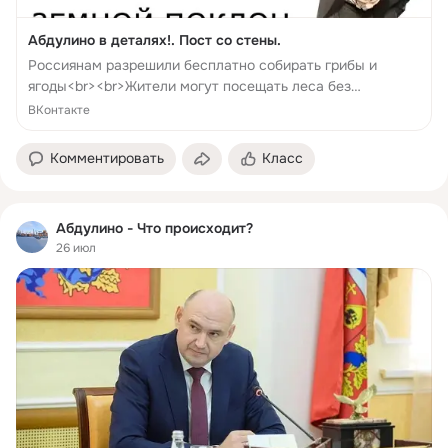
Абдулино в деталях!. Пост со стены.
Россиянам разрешили бесплатно собирать грибы и
ягоды<br><br>Жители могут посещать леса без
разрешени... Смотрите полностью ВКонтакте.
ВКонтакте
Комментировать
Класс
Абдулино - Что происходит?
26 июл