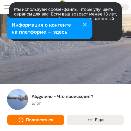
Войти
Мы используем cookie-файлы, чтобы улучшить
сервисы для вас. Если ваш возраст менее 13 лет,
настроить cookie-файлы должен ваш законный
представитель.
Больше информации
Информация о контенте
Разрешить все
Настроить
на платформе — здесь
Абдулино - Что происходит?
Блог
Подписаться
Еще