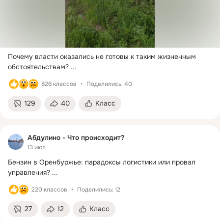
Почему власти оказались не готовы к таким жизненным 
обстоятельствам?
 ...
826 классов
Поделились: 40
129
40
Класс
Абдулино - Что происходит?
13 июл
Бензин в Оренбуржье: парадоксы логистики или провал 
управления?
 ...
220 классов
Поделились: 12
27
12
Класс