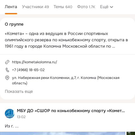
Лента
Участники
Темы
Фото
Ещё
49
640
1.7K
Дополнительная
О группе
колонка
«Комета» – одна из ведущих в России спортивных 
олимпийского резерва по конькобежному спорту, открыта в 
1961 году в городе Коломна Московской области по 
инициативе начальника – главного конструктора КБМ 
(Конструкторское бюро машиностроения) Героя 
https://kometakolomna.ru/
социалистического труда Бориса Ивановича Шавырина.

+7 (4966) 18-65-02
На сегодняшний день в СШОР "Комета" занимается 850 
ул. Набережная реки Коломенки, д.7, г. Коломна (Московская
область)
спортсменов на трех отделениях: конькобежный спорт, 
шорт-трек и фигурное катание. СШОР "Комета" играет 
Показать еще
большую роль в воспитании, всестороннем развития детей и 
молодежи, подготовке резерва в сборные команды страны.

Директор спортивной школы "Комета" Сутормин Николай 
МБУ ДО «СШОР по конькобежному спорту «Комета»
Александрович
13:02
Из г.
 ...