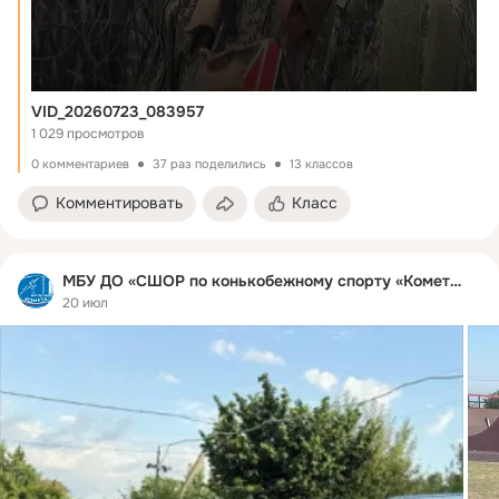
VID_20260723_083957
1 029 просмотров
0 комментариев
37 раз поделились
13 классов
Комментировать
Класс
МБУ ДО «СШОР по конькобежному спорту «Комета»
20 июл