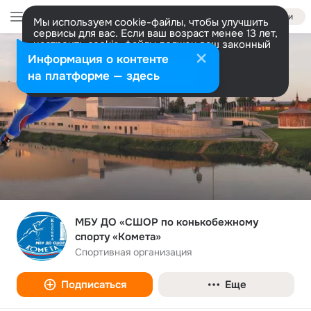
Войти
Мы используем cookie-файлы, чтобы улучшить
сервисы для вас. Если ваш возраст менее 13 лет,
настроить cookie-файлы должен ваш законный
представитель.
Больше информации
Информация о контенте
Разрешить все
Настроить
на платформе — здесь
МБУ ДО «СШОР по конькобежному
спорту «Комета»
Спортивная организация
Подписаться
Еще