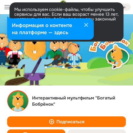
Войти
Мы используем cookie-файлы, чтобы улучшить
сервисы для вас. Если ваш возраст менее 13 лет,
настроить cookie-файлы должен ваш законный
представитель.
Больше информации
Информация о контенте
Разрешить все
Настроить
на платформе — здесь
Интерактивный мультфильм "Богатый
Бобрёнок"
Подписаться