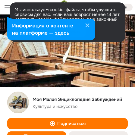
Войти
Мы используем cookie-файлы, чтобы улучшить
сервисы для вас. Если ваш возраст менее 13 лет,
настроить cookie-файлы должен ваш законный
представитель.
Больше информации
Информация о контенте
Разрешить все
Настроить
на платформе — здесь
Моя Малая Энциклопедия Заблуждений
Культура и искусство
Подписаться