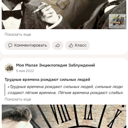
Показать еще
Комментировать
Класс
Моя Малая Энциклопедия Заблуждений
5 мая 2022
Трудные времена рождают сильных людей
«Трудные времена рождают сильных людей, сильные люди 
создают лёгкие времена. Лёгкие времена рождают слабых 
людей. Слабые люди создают трудные времена.»
Показать еще