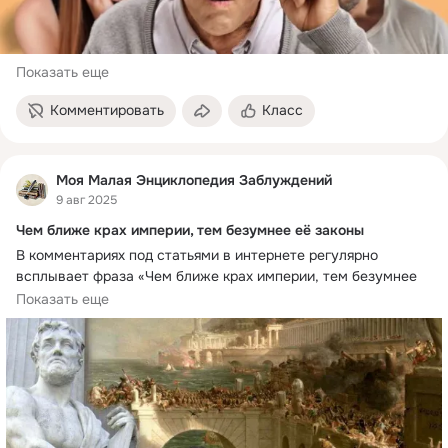
Показать еще
Комментировать
Класс
Моя Малая Энциклопедия Заблуждений
9 авг 2025
Чем ближе крах империи, тем безумнее её законы
В комментариях под статьями в интернете регулярно 
всплывает фраза «Чем ближе крах империи, тем безумнее 
её законы». Практически всегда её автором называют 
Показать еще
древнеримского оратора Цицерона. Но это не так, да и сама 
цитата звучала несколько иначе.