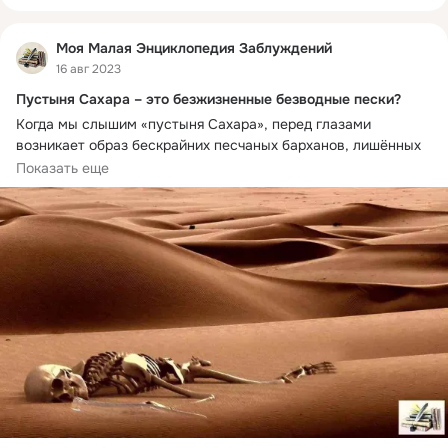
Моя Малая Энциклопедия Заблуждений
16 авг 2023
Пустыня Сахара – это безжизненные безводные пески?
Когда мы слышим «пустыня Сахара», перед глазами 
возникает образ бескрайних песчаных барханов, лишённых 
растительности и жизни. И это верно... процентов на 25-30.
Показать еще