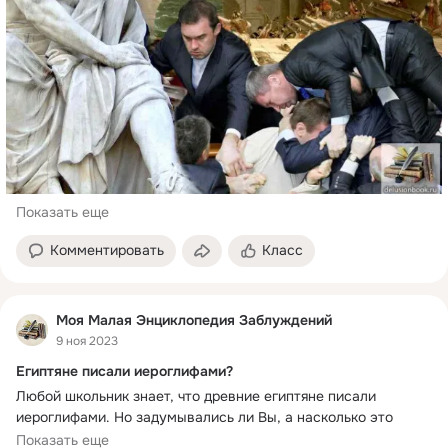
Показать еще
Комментировать
Класс
Моя Малая Энциклопедия Заблуждений
9 ноя 2023
Египтяне писали иероглифами?
Любой школьник знает, что древние египтяне писали 
иероглифами. Но задумывались ли Вы, а насколько это 
реально?
Показать еще