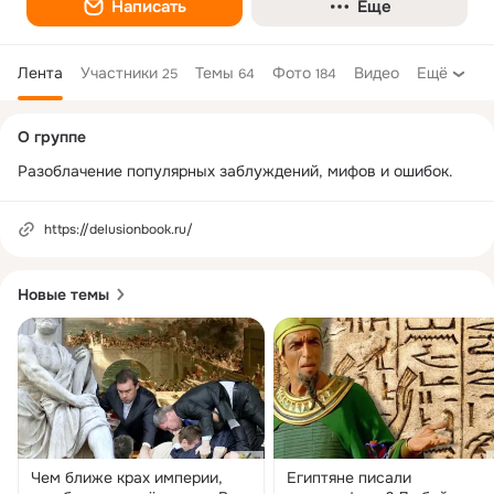
Написать
Еще
Лента
Участники
Темы
Фото
Видео
Ещё
25
64
184
Дополнительная
О группе
колонка
Разоблачение популярных заблуждений, мифов и ошибок.
https://delusionbook.ru/
Новые темы
Чем ближе крах империи,
Египтяне писали