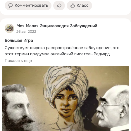
Комментировать
Класс
Моя Малая Энциклопедия Заблуждений
26 авг 2022
Большая Игра
Существует широко распространённое заблуждение, что 
этот термин придумал английский писатель Редьярд 
Киплинг, а само это соперничество относилось 
Показать еще
исключительно к Индии.