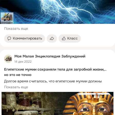
Показать еще
Комментировать
Класс
Моя Малая Энциклопедия Заблуждений
14 дек 2022
Египетские мумии сохраняли тела для загробной жизни,..
но это не точно
Долгое время считалось, что египетские мумии должны 
были сохранять тела умерших для загробной жизни.
Показать еще