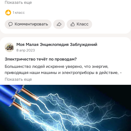
Показать еще
1 класс
Комментировать
Класс
Моя Малая Энциклопедия Заблуждений
8 апр 2023
Электричество течёт по проводам?
Большинство людей искренне уверено, что энергия, 
приводящая наши машины и электроприборы в действие, - 
это поток электронов, текущий внутри проводов.
Показать еще