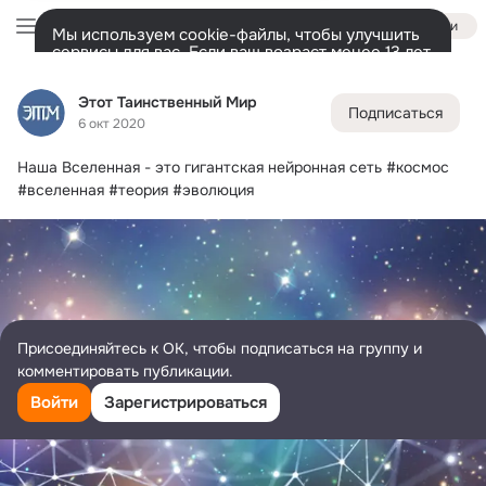
Войти
Мы используем cookie-файлы, чтобы улучшить
сервисы для вас. Если ваш возраст менее 13 лет,
настроить cookie-файлы должен ваш законный
Этот Таинственный Мир
представитель.
Больше информации
Этот Таинственный Мир
Подписаться
Разрешить все
Настроить
Лента
Участники
Темы
Фото
Ещё
989
14K
5.3K
6 окт 2020
Наша Вселенная - это гигантская нейронная сеть
 #космос 
Дополнительная
колонка
Всё
14 456
Обсуждаемые
#вселенная #теория #эволюция
Присоединяйтесь к ОК, чтобы подписаться на группу и
комментировать публикации.
Войти
Зарегистрироваться