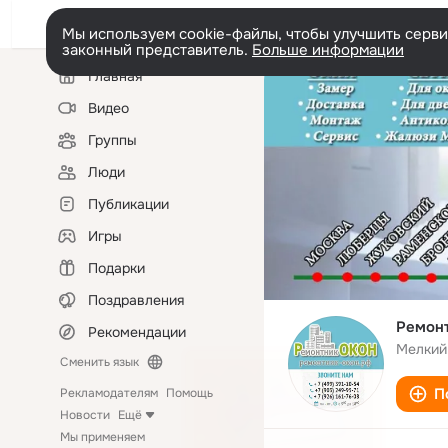
Мы используем cookie-файлы, чтобы улучшить сервис
законный представитель.
Больше информации
Левая
Главная
колонка
Видео
Группы
Люди
Публикации
Игры
Подарки
Поздравления
Ремон
Рекомендации
Мелкий
Сменить язык
П
Рекламодателям
Помощь
Новости
Ещё
Мы применяем