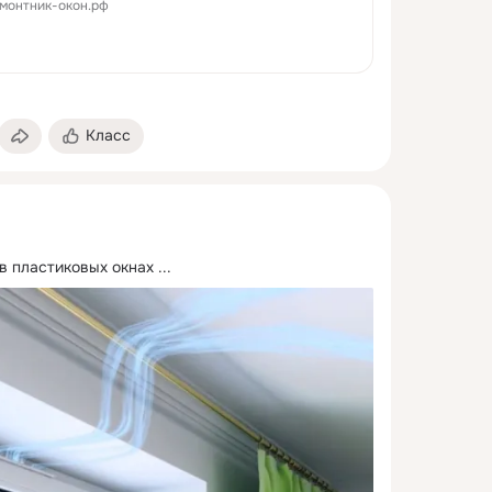
монтник-окон.рф
Класс
в пластиковых окнах
 ...