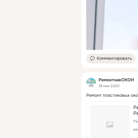
Комментировать
РемонтникОКОН
18 мая 2020
Ремонт пластиковых ок
Р
Р
Ре
ре