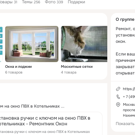
Товары
Темы
Фото
Подарки
31
256
339
Дополнитель
О группе
колонка
Ремонт, 
установк
окон. 

Если ваши
причинам 
закрывать
Окна и лоджии
Москитные сетки
Стеклопа
6 товаров
4 товара
7 товаров
открывать
внезапно
оконная 
https:
заменить
+ 7 (4
фурнитуру
промерза
Москв
ом на окно ПВХ в Котельниках
 ...
проспе
необходи
Нахим
москитных
становка ручки с ключом на окно ПВХ в
отельниках - Ремонтник Окон
самое вр
Показать
компанию
тановка ручки с ключом на окно ПВХ в Котельниках