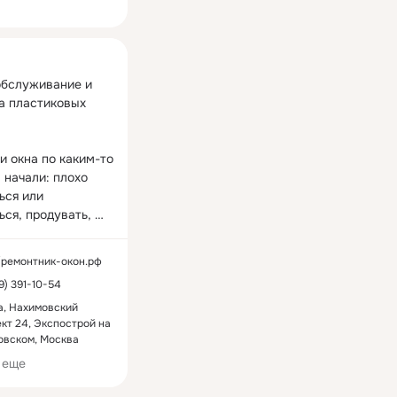
ная
обслуживание и 
а пластиковых 
 окна по каким-то 
начали: плохо 
ся или 
кеты
Фурнитура
6 товаров
ся, продувать, 
 сломалась 
ручка, необходимо 
//ремонтник-окон.рф
 уплотнитель или 
99) 391-10-54
, окна начали 
ть, понадобилась 
а, Нахимовский
кт 24, Экспострой на
мость в установке 
овском, Москва
 сеток, значит, 
емя обратиться в 
 еще
 РемонтникОКОН, 