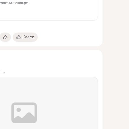
монтник-окон.рф
Класс
o
 ...