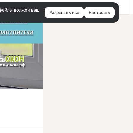
Войти
e-файлы должен ваш
Разрешить все
Настроить
Правая
колонка