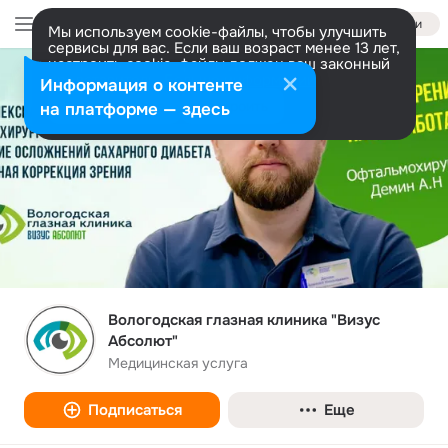
Войти
Мы используем cookie-файлы, чтобы улучшить
сервисы для вас. Если ваш возраст менее 13 лет,
настроить cookie-файлы должен ваш законный
представитель.
Больше информации
Информация о контенте
Разрешить все
Настроить
на платформе — здесь
Вологодская глазная клиника "Визус
Абсолют"
Медицинская услуга
Подписаться
Еще