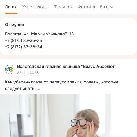
Лента
Участники
Темы
Фото
Ещё
70
382
491
Дополнительная
О группе
колонка
Вологда, ул. Марии Ульяновой, 13

+7 (8172) 33-36-36

+7 (8172) 33-36-34
Вологодская глазная клиника "Визус Абсолют"
29 сен 2023
Как уберечь глаза от переутомления: советы, которые 
следует знать!
 ...