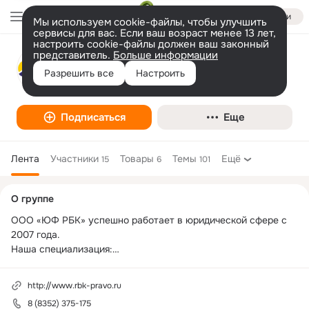
Войти
Мы используем cookie-файлы, чтобы улучшить
сервисы для вас. Если ваш возраст менее 13 лет,
настроить cookie-файлы должен ваш законный
представитель.
Больше информации
Юридическая фирма
Разрешить все
Настроить
Юридическая контора
Подписаться
Еще
Лента
Участники
Товары
Темы
Ещё
15
6
101
Дополнительная
О группе
колонка
ООО «ЮФ РБК» успешно работает в юридической сфере с 
2007 года. 

Наша специализация:

- Представительство в СУДАХ:

Арбитраж, жилищные, имущественные, семейные споры, 
http://www.rbk-pravo.ru
взыскание долгов.

8 (8352) 375-175