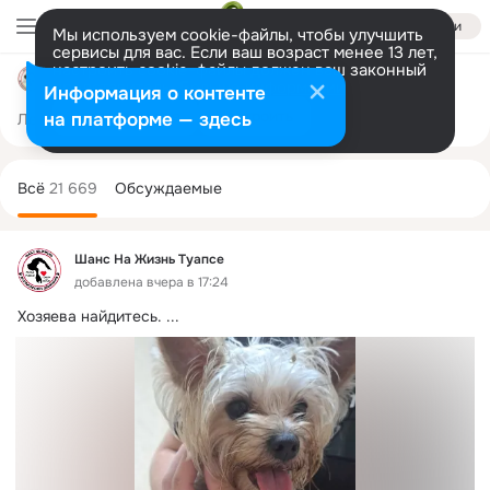
Войти
Мы используем cookie-файлы, чтобы улучшить
сервисы для вас. Если ваш возраст менее 13 лет,
настроить cookie-файлы должен ваш законный
Шанс на жизнь Туапсе
представитель.
Больше информации
Информация о контенте
Разрешить все
Настроить
на платформе — здесь
Лента
Участники
Темы
Фото
Ещё
4.2K
21K
64K
Дополнительная
колонка
Всё
21 669
Обсуждаемые
Шанс На Жизнь Туапсе
добавлена вчера в 17:24
Хозяева найдитесь.
 ...