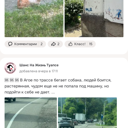
Комментарии
2
2
Класс!
15
Шанс На Жизнь Туапсе
добавлена вчера в 17:11
🆘 🆘 🆘 В Агое по трассе бегает собака, людей боится, 
растерянная, чудом еще не не попала под машину, но 
подойти к себе не дает.
 ...