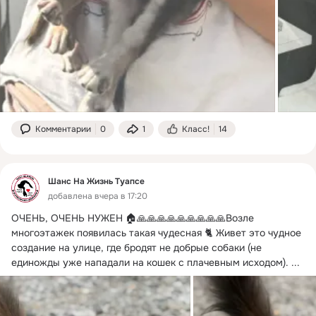
Комментарии
0
1
Класс!
14
Шанс На Жизнь Туапсе
добавлена вчера в 17:20
ОЧЕНЬ, ОЧЕНЬ НУЖЕН 🏠🙏🙏🙏🙏🙏🙏🙏🙏🙏Возле 
многоэтажек появилась такая чудесная 🐈 Живет это чудное 
создание на улице, где бродят не добрые собаки (не 
единожды уже нападали на кошек с плачевным исходом).
 ...