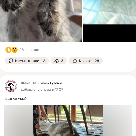
26 классов
Комментарии
2
3
Класс!
26
Шанс На Жизнь Туапсе
добавлена вчера в 17:07
Чья хаски?
 ...