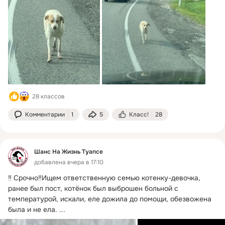
28 классов
Комментарии
1
5
Класс!
28
Шанс На Жизнь Туапсе
добавлена вчера в 17:10
‼️ Срочно‼️Ищем ответственную семью котенку-девочка, 
ранее был пост, котёнок был выброшен больной с 
температурой, искали, еле дожила до помощи, обезвожена 
была и не ела.
 ...