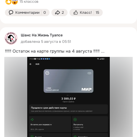
15 классов
Комментарии
0
2
Класс!
15
Шанс На Жизнь Туапсе
добавлена 5 августа в 05:51
‼️‼️‼️ Остаток на карте группы на 4 августа ‼️‼️‼️
 ...