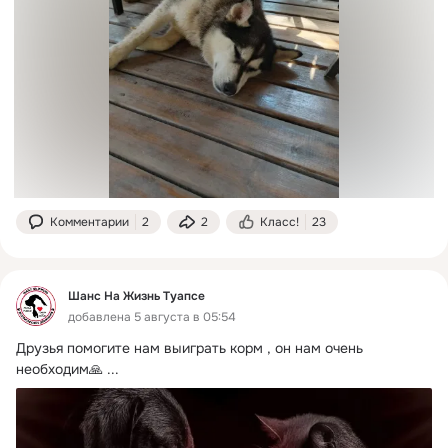
Комментарии
2
2
Класс!
23
Шанс На Жизнь Туапсе
добавлена 5 августа в 05:54
Друзья помогите нам выиграть корм , он нам очень 
необходим🙏
 ...