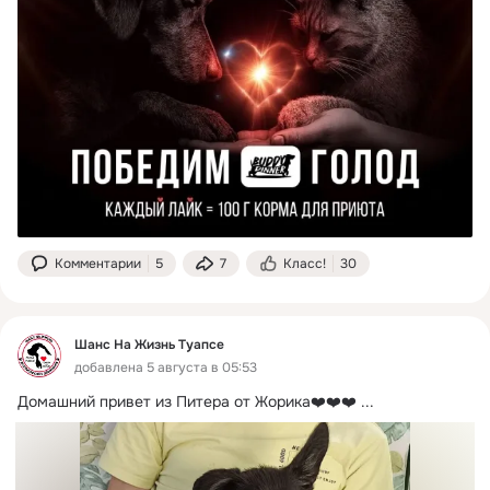
Комментарии
5
7
Класс!
30
Шанс На Жизнь Туапсе
добавлена 5 августа в 05:53
Домашний привет из Питера от Жорика❤️❤️❤️
 ...