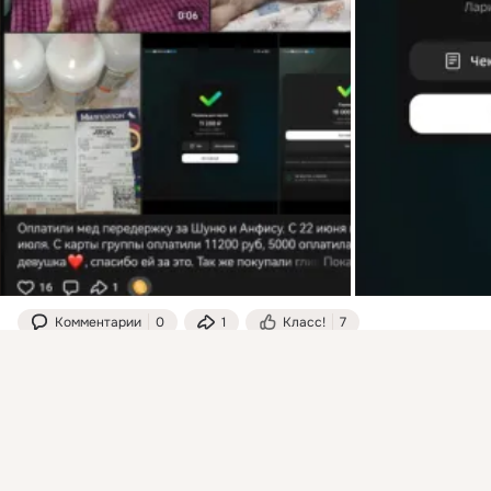
Комментарии
0
1
Класс!
7
Присоединяйтесь к ОК, чтобы подписаться на группу и
комментировать публикации.
Шанс На Жизнь Туапсе
Войти
Зарегистрироваться
добавлена 5 августа в 05:45
Перевели Наталье  с карты группы 2379р по сбору на Федю 
, спасибо большое за помощь Феде  🙏🙏🙏
 ...