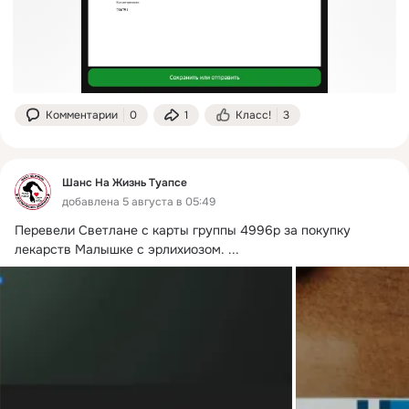
Комментарии
0
1
Класс!
3
Шанс На Жизнь Туапсе
добавлена 5 августа в 05:49
Перевели Светлане с карты группы 4996р за покупку 
лекарств Малышке с эрлихиозом.
 ...