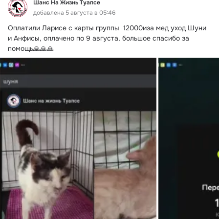
Шанс На Жизнь Туапсе
добавлена 5 августа в 05:46
Оплатили Ларисе с карты группы  12000иза мед уход Шуни 
и Анфисы, оплачено по 9 августа, большое спасибо за 
помощь🙏🙏🙏