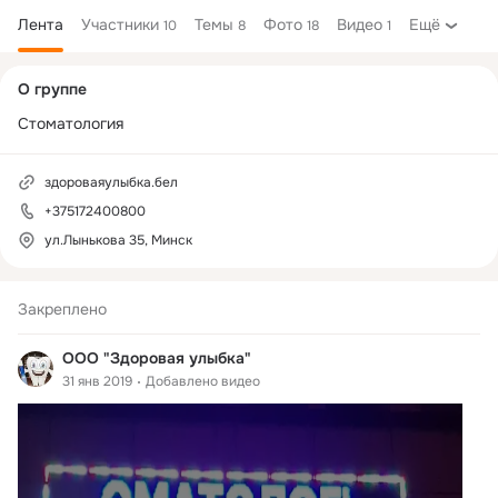
Лента
Участники
Темы
Фото
Видео
Ещё
10
8
18
1
Дополнительная
О группе
колонка
Стоматология
здороваяулыбка.бел
+375172400800
ул.Лынькова 35, Минск
Закреплено
ООО "Здоровая улыбка"
31 янв 2019
Добавлено видео