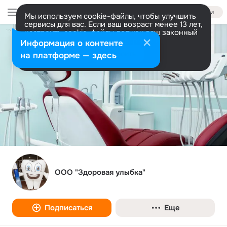
Войти
Мы используем cookie-файлы, чтобы улучшить
сервисы для вас. Если ваш возраст менее 13 лет,
настроить cookie-файлы должен ваш законный
представитель.
Больше информации
Информация о контенте
Разрешить все
Настроить
на платформе — здесь
ООО "Здоровая улыбка"
Подписаться
Еще