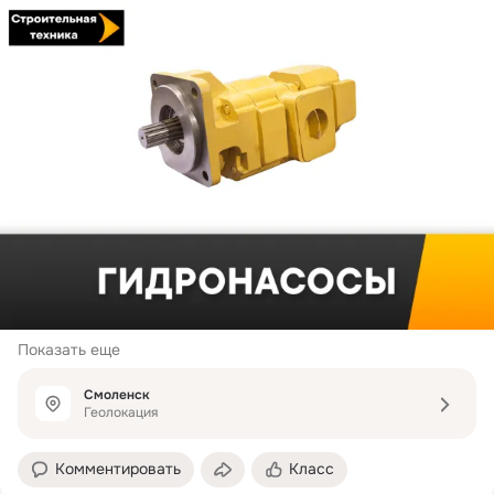
Показать еще
Смоленск
Геолокация
Комментировать
Класс