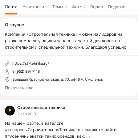
Лента
Участники
Темы
Фото
Видео
Подарки
9
5
7
Дополнительная
О группе
колонка
Компания «Строительная техника» – один из лидеров на 
рынке комплектующих и запасных частей для дорожно-
строительной и специальной техники. Благодаря успешно 
проделанной работе нашего высококвалифицированного 
персонала, мы сумели завоевать уважение клиентов и 
https://st-tehnika.ru/
устойчивое место на рынке постоянно растущей 
8 (952) 997 71 18
конкуренции.

Большая Краснофлотская, д. 70, оф. 6 А, Смоленск
Мы предоставляем и поставляем запчасти на широкий 
Показать еще
спектр зарубежной дорожно-строительной и специальной 
техники (Hitachi, Komatsu, Caterpillar, Volvo, JCB, Bobcat, 
Case, Daewoo, Doosan, Hanomag, Hidromek, Hyundai, John 
Строительная техника
Deere, Kobelco, Kubota, Liebherr, O&K, Samsung, Sany, 
2 сен 2019
Yanmar, Atlas, Terex, ABG, Titan, Wirtgen, Hamm, Ammann, 
На нашем сайте, в каталоге 
Bomag, Vogele, Bitelli, Demag и т.д.), а также для бу
#товаровыСтроиительнаяТехника, вы сможете найти 
#гусеничныекатки таких брендов, как:
 ...