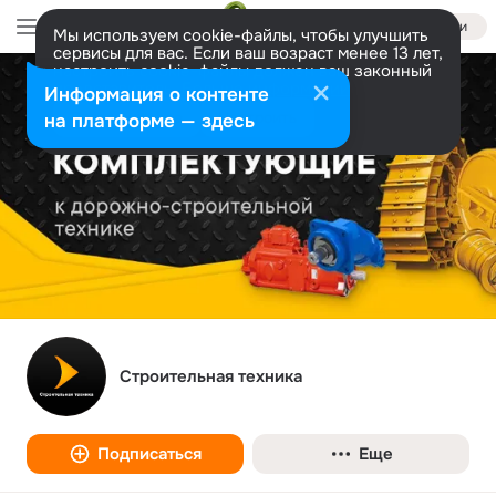
Войти
Мы используем cookie-файлы, чтобы улучшить
сервисы для вас. Если ваш возраст менее 13 лет,
настроить cookie-файлы должен ваш законный
представитель.
Больше информации
Информация о контенте
Разрешить все
Настроить
на платформе — здесь
Строительная техника
Подписаться
Еще