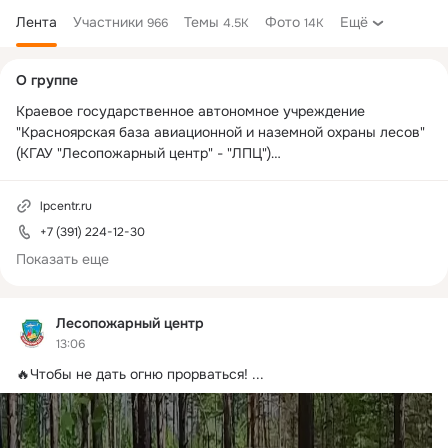
Лента
Участники
Темы
Фото
Ещё
966
4.5K
14K
Дополнительная
О группе
колонка
Краевое государственное автономное учреждение 
"Красноярская база авиационной и наземной охраны лесов" 
(КГАУ "Лесопожарный центр" - "ЛПЦ")

Мы в других социальных сетях: 

lpcentr.ru
+7 (391) 224-12-30
t.me/lpckrsk
vk.com/club188075527
Показать еще
Лесопожарный центр
13:06
🔥Чтобы не дать огню прорваться!
 ...