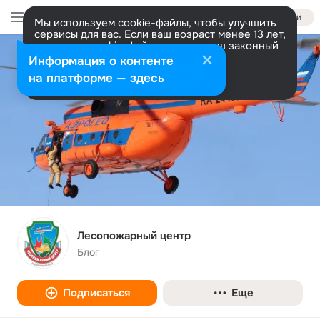
Войти
Мы используем cookie-файлы, чтобы улучшить
сервисы для вас. Если ваш возраст менее 13 лет,
настроить cookie-файлы должен ваш законный
представитель.
Больше информации
Информация о контенте
Разрешить все
Настроить
на платформе — здесь
Лесопожарный центр
Блог
Подписаться
Еще