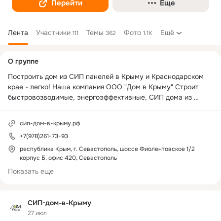
Перейти
Еще
Лента
Участники
Темы
Фото
Ещё
111
362
1.1K
Дополнительная
О группе
колонка
Построить дом из СИП панелей в Крыму и Краснодарском 
крае - легко! Наша компания ООО "Дом в Крыму" Строит 
быстровозводимые, энергоэффективные, СИП дома из 
безопасных СИП панелей на основе фибролитовой плиты 
Green Board.
сип-дом-в-крыму.рф
+7(978)261-73-93
республика Крым, г. Севастополь, шоссе Фиолентовское 1/2
корпус Б, офис 420, Севастополь
Показать еще
СИП-дом-в-Крыму
27 июл