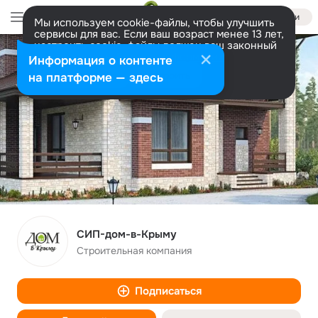
Войти
Мы используем cookie-файлы, чтобы улучшить
сервисы для вас. Если ваш возраст менее 13 лет,
настроить cookie-файлы должен ваш законный
представитель.
Больше информации
Информация о контенте
Разрешить все
Настроить
на платформе — здесь
СИП-дом-в-Крыму
Строительная компания
Подписаться