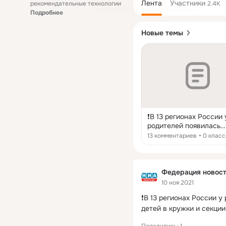
Лента
Участники
рекомендательные технологии
2.4K
Подробнее
Новые темы
❗В 13 регионах России 
родителей появилась
возможность записать
13 комментариев
0 класс
в кружки и секции на
портале «Госуслуги»
Воспользоваться таки
новшеством могут жи
Федерация новос
Архангельской, Амурск
10 ноя 2021
Белгородской, Костро
❗В 13 регионах России у
Ленинградской,
Нижегородской,
детей в кружки и секции
Ульяновской, Рязанско
Смоленской, Омской
Поделились: 1