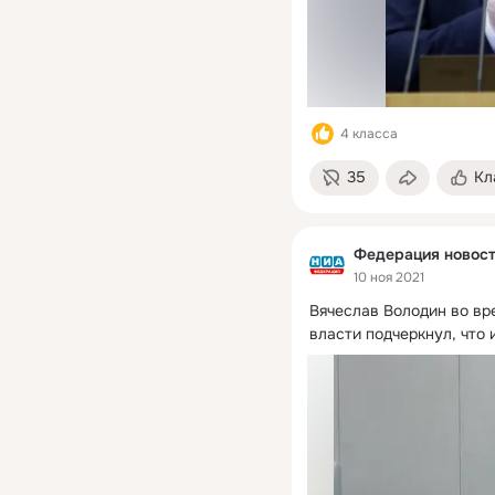
4 класса
35
Кл
Федерация новос
10 ноя 2021
Вячеслав Володин во вр
власти подчеркнул, что 