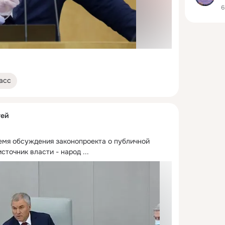
6
асс
тей
емя обсуждения законопроекта о публичной 
источник власти - народ
 ...