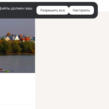
Войти
e-файлы должен ваш
Разрешить все
Настроить
Правая
колонка