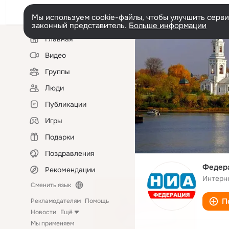
Мы используем cookie-файлы, чтобы улучшить сервис
законный представитель.
Больше информации
Левая
Главная
колонка
Видео
Группы
Люди
Публикации
Игры
Подарки
Поздравления
Федера
Рекомендации
Интерн
Сменить язык
П
Рекламодателям
Помощь
Новости
Ещё
Мы применяем