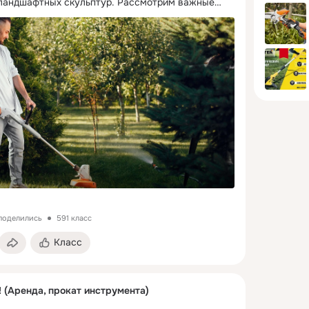
 ландшафтных скульптур. Рассмотрим важные
боре устройства. Отталкивайтесь от того, какую
косить, рассчитайте площадь и примерную
я. Выпускаются триммеры трех видов: В любой
аломощные, так и высокопроизводительные
ель недостаточный, триммер может терять
плотных сорняков, отключаться. Модели с
 подойдут для аккуратного газона, за которым
. Триммеры мощностью 800 Вт подравнивают уже
сли вы редко появляетесь на участке, появляется
торые дают побеги, приобретайте устройства на
иновых триммеров мощность считается в
 в самых простых моделях ее хватает, чтобы
ь: В качестве резаков ис
 поделились
591 класс
Класс
 (Аренда, прокат инструмента)