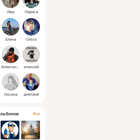
Ира
Лариса
Елена
Ольга
Александр
алексей
Оксана
дмитрий
альбомов
Все