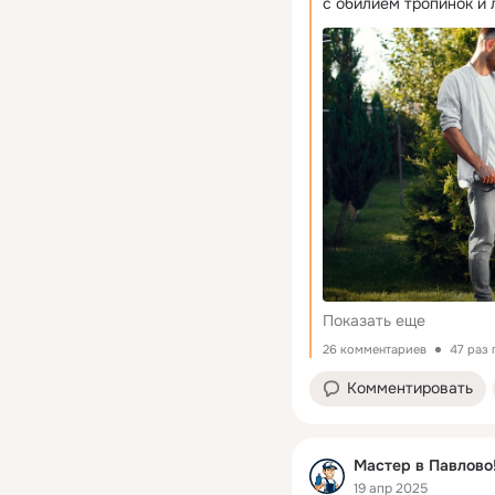
с обилием тропинок и
характеристики при вы
растительность надо 
частоту использовани
категории есть как м
модели. Если показат
обороты при удалении 
двигателем 400–600 Вт
ухаживают регулярно
заросшие лужайки. А е
много кустарников, ко
1000–1500 Вт. У бенз
лошадиных силах. Даже
удалять плотную зелен
Показать еще
26 комментариев
47 раз
Комментировать
Мастер в Павлово!
19 апр 2025