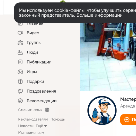
Мы используем cookie-файлы, чтобы улучшить сервис
законный представитель.
Больше информации
Левая
Главная
колонка
Видео
Группы
Люди
Публикации
Игры
Подарки
Поздравления
Мастер
Рекомендации
Аренда 
Сменить язык
П
Рекламодателям
Помощь
Новости
Ещё
Мы применяем