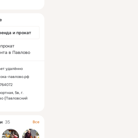
ная
е
ренда и прокат
прокат 
нта в Павлово
ает удалённо
//ока-павлово.рф
1764072
ортная, 5в, г.
во (Павловский
и
35
Все