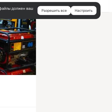
Войти
e-файлы должен ваш
Разрешить все
Настроить
Правая
колонка