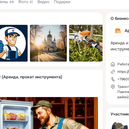
Темы
Фото
Видео
Подарки
49
41
Дополнитель
О бизнес
колонка
А
Аренда и 
инструме
Работ
https:
 (Аренда, прокат инструмента)
+7960
Трансп
Павло
район)
Участник