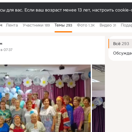
ы для вас. Если ваш возраст менее 13 лет, настроить cooki
м
Лента
Участники
Темы
Фото
Видео
Пода
189
293
1.3K
31
Дополнитель
колонка
Всё
293
ум
в 07:37
Обсужда