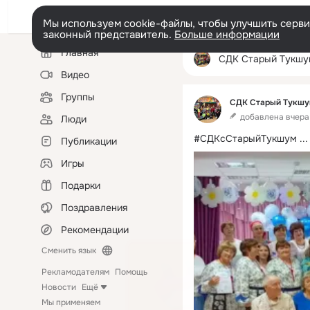
Мы используем cookie-файлы, чтобы улучшить сервис
законный представитель.
Больше информации
Левая
Главная
колонка
СДК Старый Тукшу
Видео
Группы
СДК Старый Тукш
добавлена вчера 
Люди
#СДКсСтарыйТукшум
 ...
Публикации
Игры
Подарки
Поздравления
Рекомендации
Сменить язык
Рекламодателям
Помощь
Новости
Ещё
Мы применяем