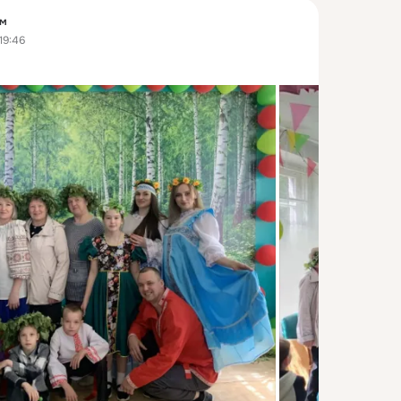
ум
19:46