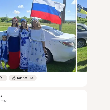
1
Класс!
54
ум
 12:25