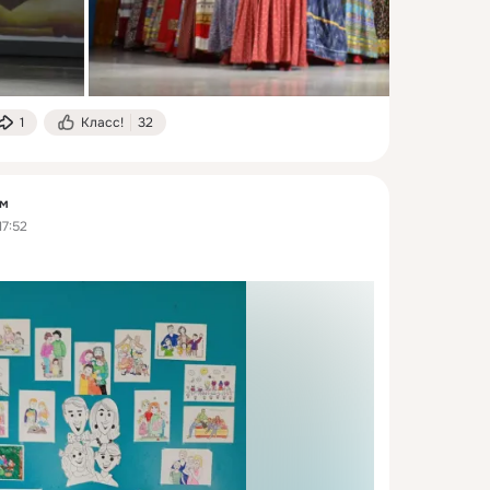
1
Класс!
32
ум
17:52