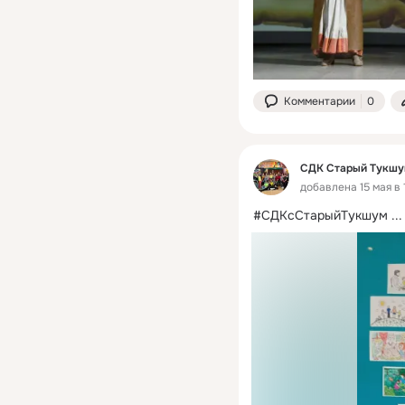
Комментарии
0
СДК Старый Тукш
добавлена 15 мая в 
#СДКсСтарыйТукшум
 ...