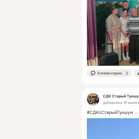
Комментарии
2
СДК Старый Тукш
добавлена 15 июня в
#СДКсСтарыйТукшум
 ...