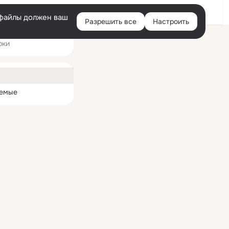
Войти
e-файлы должен ваш
Разрешить все
Настроить
Правая
рки
колонка
ная
емые