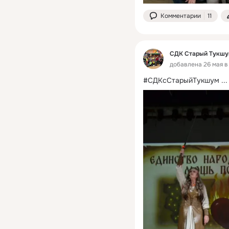
Комментарии
11
СДК Старый Тукш
добавлена 26 мая в
#СДКсСтарыйТукшум
 ...