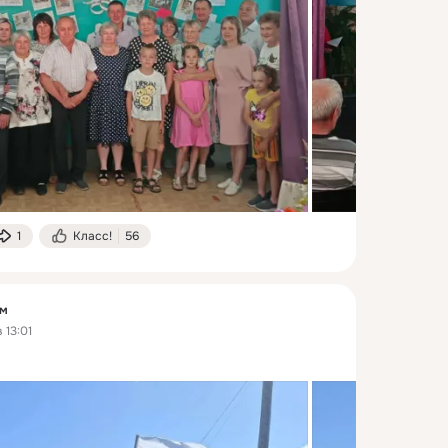
1
Класс!
56
ум
 13:01