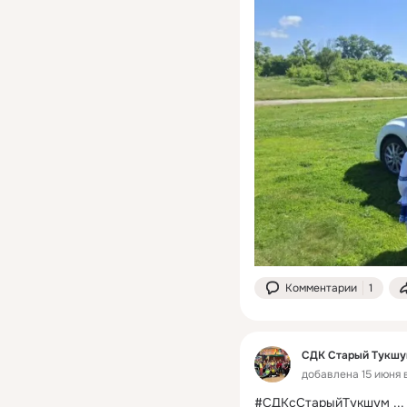
Комментарии
1
СДК Старый Тукш
добавлена 15 июня в
#СДКсСтарыйТукшум
 ...