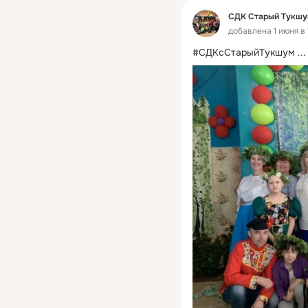
СДК Старый Тукш
добавлена 1 июня в 
#СДКсСтарыйТукшум
 ...