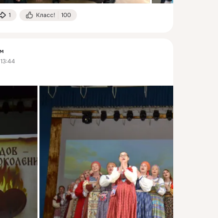
1
Класс!
100
ум
 13:44