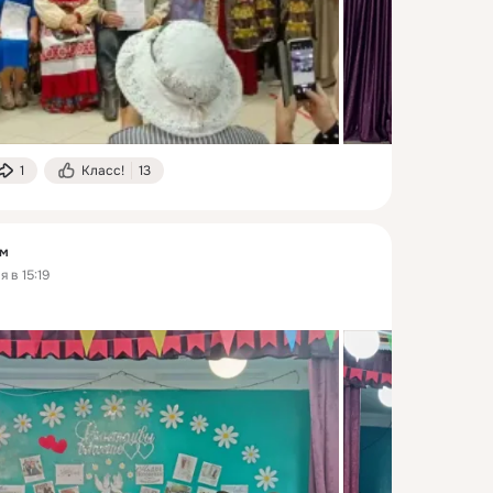
1
Класс!
13
ум
 в 15:19