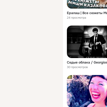
24 просмотра
Седые облака / Georgios 
30 просмотров