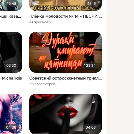
42:48
46:15
Ералаш | Все сюжеты Миши Казакова (Сборник)
Плёнка молодости № 14 - ПЕСНИ НАШЕЙ МОЛОДОСТИ — Хиты 70х, 80х и 90х | Самые Теплые, Родные и Мелодии
41 просмотр
03:30
1:23:34
Michailidis
Советский остросюжетный триллер, криминальный боевик, 1990
59 просмотров
04:08
04:03