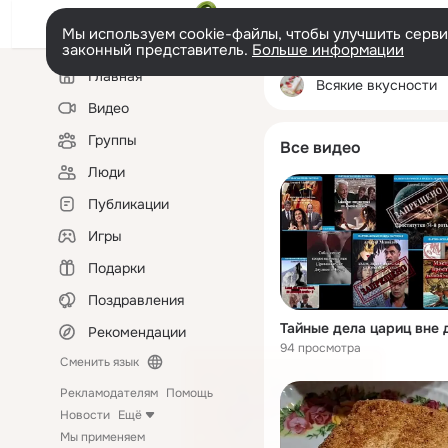
Мы используем cookie-файлы, чтобы улучшить сервис
законный представитель.
Больше информации
Левая
Главная
колонка
Всякие вкусности
Видео
Группы
Все видео
Люди
Публикации
Игры
Подарки
Поздравления
Тайные дела цариц вне 
Рекомендации
94 просмотра
Сменить язык
Рекламодателям
Помощь
Новости
Ещё
Мы применяем