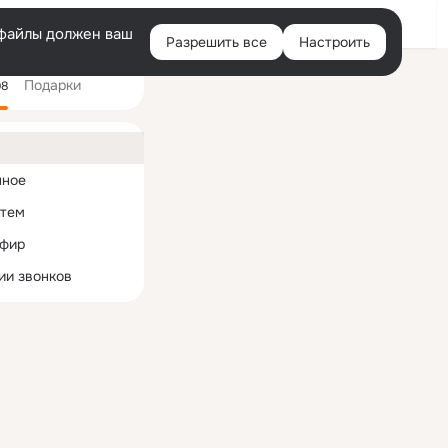
Войти
e-файлы должен ваш
Разрешить все
Настроить
Правая
Подарки
колонка
98
ная
нное
 тем
эфир
ии звонков