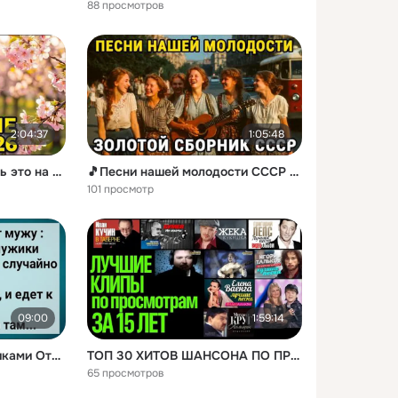
88 просмотров
2:04:37
1:05:48
Вы точно будете слушать это на повторе — новый весенний шансон 2026, зарядись позитивом на весь день
🎵Песни нашей молодости СССР 90-80 (Дворовые, под гитару) ЗОЛОТАЯ КОЛЛЕКЦИЯ СССР💔 ЛЮБИМЫЙ СССР
101 просмотр
09:00
1:59:14
Как Жена в Бане с Мужиками Отдыхала! Сборник Свежих Анекдотов! Юмор!
ТОП 30 ХИТОВ ШАНСОНА ПО ПРОСМОТРАМ С 2011 ГОДА! @ЗолотоШансона КЛИПЫ 90х и 00х В HD КАЧЕСТВЕ!
65 просмотров