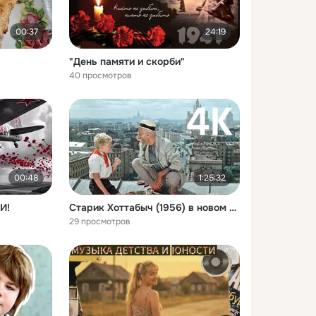
00:37
24:19
"День памяти и скорби"
40 просмотров
00:48
1:25:32
И!
Старик Хоттабыч (1956) в новом качестве | Ремастер 4K
29 просмотров