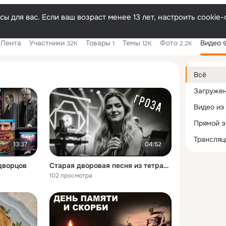
ы для вас. Если ваш возраст менее 13 лет, настроить cooki
Лента
Участники
Товары
Темы
Фото
Видео
32K
1
12K
2.2K
Дополнитель
колонка
Всё
Загруже
Видео из
Прямой 
Трансляц
13:37
04:52
дворцов
Старая дворовая песня из тетрадки - песенника школьницы в СССР "Гроза"
102 просмотра