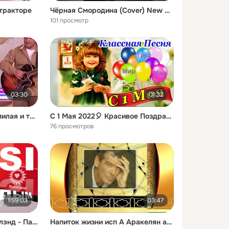
 тракторе
Чёрная Смородина (Cover) New Remix Project 2026
101 просмотр
03:30
01:32
Какая красивая, очень милая и талантливая семья!🤔 Я засмотрелась и заслушалась! Сплошной восторг! Храни вас Бог! 🤗🥰🥰🥰
С 1 Мая 2022🎈 Красивое Поздравление с 1 Мая! Музыкальная Открытка с Первомаем! С Праздником 1 Мая!
76 просмотров
1:59:03
03:47
NENSI | Марафон Нэнсилэнд - Парад на 120 минут ( Official Grand Video )
Напиток жизни исп А Аракелян авт монт Л Хрустова