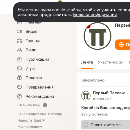
Мы используем cookie-файлы, чтобы улучшить сервис
законный представитель.
Больше информации
Левая
Главная
колонка
Первы
Видео
Группы
П
Люди
Публикации
Лента
Участники
2K
Игры
Подарки
Закреплено
Поздравления
Первый Пассаж
Рекомендации
10 июл 2019
Сменить язык
Какой на Ваш взгляд в
Рекламодателям
Помощь
230 участников
Новости
Ещё
Сплит-система
Мы применяем