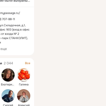
ии были выбраны 
амые надежные, 
 в Европе и 
//mypassage.ru/
  проверенные 
9) 707-88-11
 фабрики-
ители 
ул.Складочная, д.1,
офис 1613 (вход в офис
ского и 
 от входа № 2
нического 
с-парк СТАНКОЛИТ),
ния: Vortice, 
а
 General Climate, 
 еще
t Woods, Faro, 
, Neoclima, 
Westinghouse, 
и
2 044
Все
ars, Casafan, 
n, Hunter.
Екатeрина
Галина
Сергей
Алексей