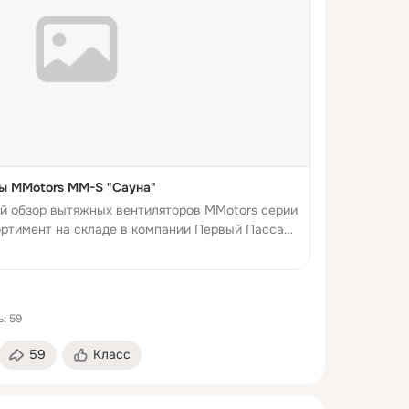
ы MMotors MM-S "Сауна"
й обзор вытяжных вентиляторов MMotors серии
ртимент на складе в компании Первый Пассаж:
: 59
59
Класс