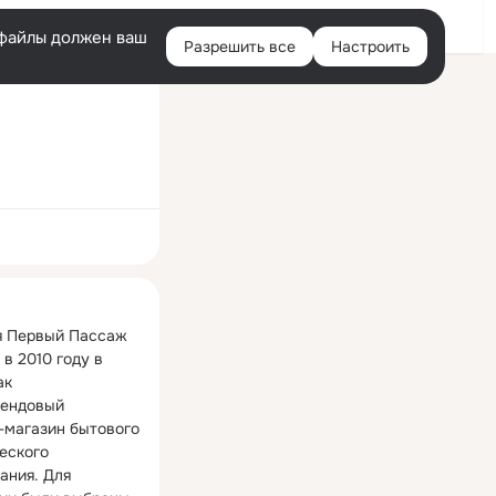
Войти
e-файлы должен ваш
Разрешить все
Настроить
Правая
колонка
ная
 Первый Пассаж 
в 2010 году в 
к 
ендовый 
-магазин бытового 
еского 
ния. Для 