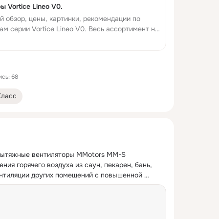
 Vortice Lineo V0.
 обзор, цены, картинки, рекомендации по
м серии Vortice Lineo V0. Весь ассортимент на
вый Пассаж: + 7-499-707-88-11.
сь: 68
Класс
ытяжные вентиляторы MMotors ММ-S 
ния горячего воздуха из саун, пекарен, бань, 
ентиляции других помещений с повышенной 
й.
 ...