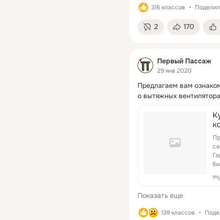
316 классов
Поделили
2
170
Первый Пассаж
29 янв 2020
Предлагаем вам ознакоми
о вытяжных вентилятора
К
к
Пр
са
Га
бы
my
Показать еще
139 классов
Поде