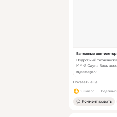
Вытяжные вентилятор
Подробный технически
MM-S Сауна Весь ассо
+ 7-499-707-88-11.
mypassage.ru
Показать еще
101 класс
Поделились
Комментировать