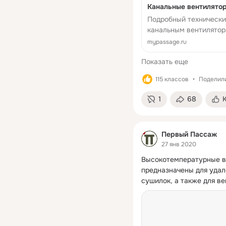
Канальные вентиляторы
Подробный технический
канальным вентилятора
складе в компании Пер
mypassage.ru
Показать еще
115 классов
Поделили
1
68
Первый Пассаж
27 янв 2020
Высокотемпературные в
предназначены для удале
сушилок, а также для в
внутренней температуро