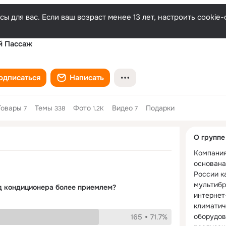
ы для вас. Если ваш возраст менее 13 лет, настроить cooki
й Пассаж
одписаться
Написать
Товары
Темы
Фото
Видео
Подарки
7
338
1.2K
7
Дополнитель
О группе
колонка
Компания
основана 
России ка
мультибр
ид кондиционера более приемлем?
интернет
климатич
оборудова
165
71.7%